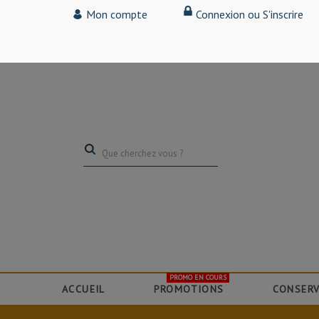
Tarif particulier,
Mon compte
Connexion ou S'inscrire
(professionnel, connectez-vous pour bénéficier de la remise de 15
PROMO EN COURS
ACCUEIL
PROMOTIONS
CONSERV