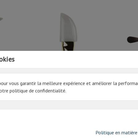
okies
UNIR | N°19
AGATE POLIE A BRUNIR | N°26
MOUILLEUR P
318RB N°4
pour vous garantir la meilleure expérience et améliorer la performa
50.38€ HT
60€ HT
tre politique de confidentialité.
Prix
60,46 € TTC
Prix
72,00 € TTC
oduit ont également acheté:
Politique en matière