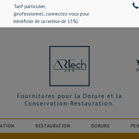
Tarif particulier,
%)
(professionnel, connectez-vous pour
bénéficier de la remise de 15%)
M
Fournitures pour la Dorure et la
Conservation-Restauration.
ATION
RESTAURATION
DORURE
PEI