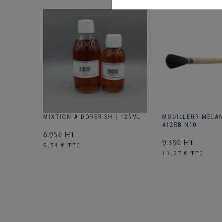
MIXTION A DORER 3H | 125ML
MOUILLEUR MELAN
412RB N°0
6.95€ HT
9.39€ HT
Prix
8,34 € TTC
Prix
11,27 € TTC