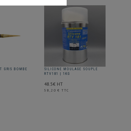
T GRIS BOMBE
SILICONE MOULAGE SOUPLE
MIXTION
RTV181 | 1KG
250ML
48.5€ HT
8.13€ H
Prix
58,20 € TTC
Prix
9,75 € 