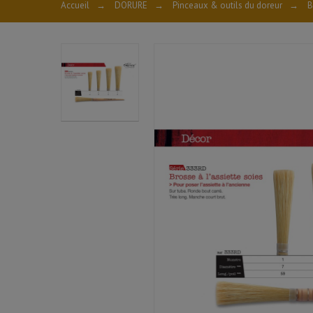
Accueil
→
DORURE
→
Pinceaux & outils du doreur
→
B