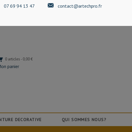
07 69 94 13 47
contact@artechpro.fr
0 articles - 0,00 €
on panier
NTURE DECORATIVE
QUI SOMMES NOUS?