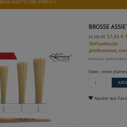
ROSSE ASSIETTE SOIES 333RD N°2
BROSSE ASSIE
17,41 €
14.51€ HT
Tarif particulier,
(professionnel, con
Référence: 0240333RD0
Soies - entre plumes 
AJOU
Ajouter aux Favo