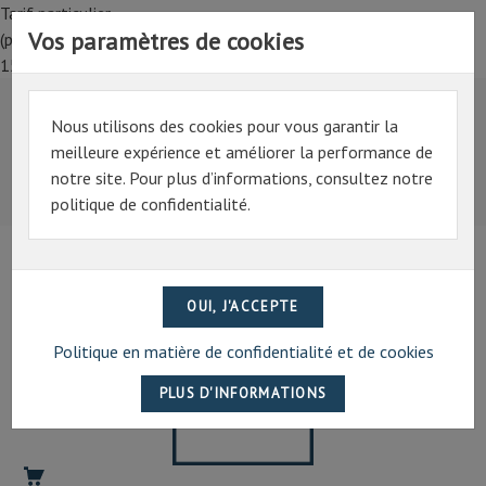
Tarif particulier,
Vos paramètres de cookies
(professionnel, connectez-vous pour bénéficier de la remise de
15%)
Nous utilisons des cookies pour vous garantir la
Tarif particulier,
meilleure expérience et améliorer la performance de
(professionnel, connectez-vous pour bénéficier de la
notre site. Pour plus d’informations, consultez notre
remise de 15%)
politique de confidentialité.
07 69 94 13 47
contact@artechpro.fr
Politique en matière de confidentialité et de cookies