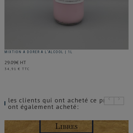
MIXTION A DORER A L'ALCOOL | 1L
29.09€ HT
Prix
34,91 € TTC
les clients qui ont acheté ce produit
ont également acheté: