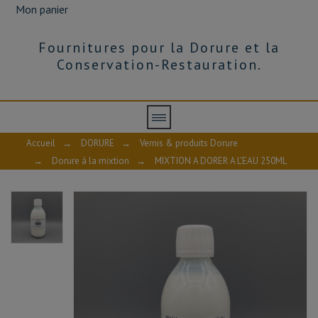
Mon panier
Fournitures pour la Dorure et la
Conservation-Restauration.
Accueil
→
DORURE
→
Vernis & produits Dorure
→
Dorure à la mixtion
→
MIXTION A DORER A L'EAU 250ML
AVIS À PROPOS DU PRODUIT
10
/10
VOIR L'ATTESTATION
Basé sur 1 avis