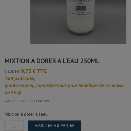
Avis soumis à un contrôle
Eric-noel m.
Publié le 19/12/2024 à 18:59
(Date de commande : 07/12/2024)
Prix, qualité,
MIXTION A DORER A L'EAU 250ML
9,75 € TTC
8.13€ HT
Tarif particulier,
(professionnel, connectez-vous pour bénéficier de la remise
de 15%)
Référence: 8000000002600
Mixtion à dorer à l'eau.
AJOUTER AU PANIER