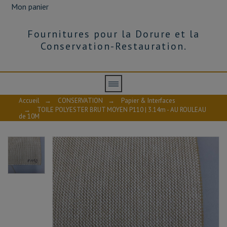
Mon panier
Fournitures pour la Dorure et la
Conservation-Restauration.
Accueil
→
CONSERVATION
→
Papier & Interfaces
→
TOILE POLYESTER BRUT MOYEN P110 | 3.14m - AU ROULEAU
de 10M