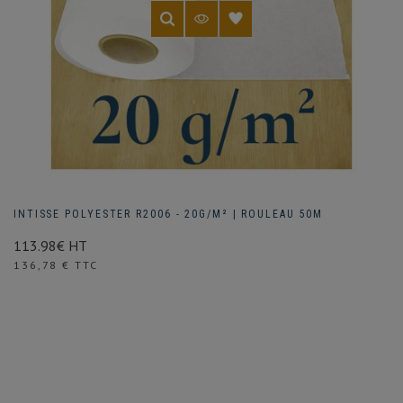
INTISSE POLYESTER R2006 - 20G/M² | ROULEAU 50M
113.98€ HT
Prix
136,78 € TTC