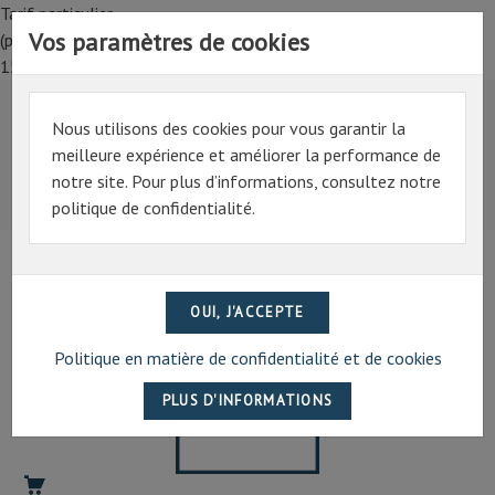
Tarif particulier,
Vos paramètres de cookies
(professionnel, connectez-vous pour bénéficier de la remise de
15%)
Nous utilisons des cookies pour vous garantir la
Tarif particulier,
meilleure expérience et améliorer la performance de
(professionnel, connectez-vous pour bénéficier de la
notre site. Pour plus d’informations, consultez notre
remise de 15%)
politique de confidentialité.
07 69 94 13 47
contact@artechpro.fr
Politique en matière de confidentialité et de cookies