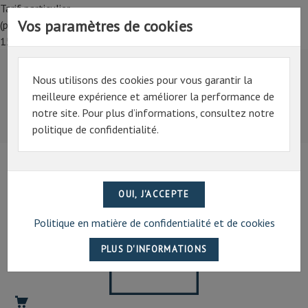
Tarif particulier,
Vos paramètres de cookies
(professionnel, connectez-vous pour bénéficier de la remise de
15%)
Nous utilisons des cookies pour vous garantir la
Tarif particulier,
meilleure expérience et améliorer la performance de
(professionnel, connectez-vous pour bénéficier de la
notre site. Pour plus d’informations, consultez notre
remise de 15%)
politique de confidentialité.
07 69 94 13 47
contact@artechpro.fr
Politique en matière de confidentialité et de cookies