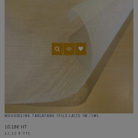
MOUSSELINE TARLATANE 1FILS LAIZE 1M /1ML
10.18€ HT
Prix
12,22 € TTC