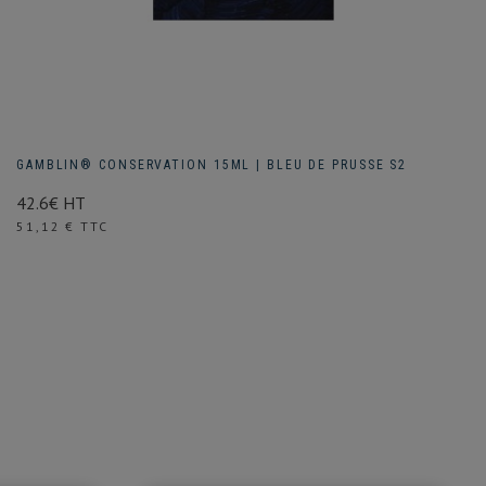
GAMBLIN® CONSERVATION 15ML | BLEU DE PRUSSE S2
42.6€ HT
Prix
51,12 € TTC