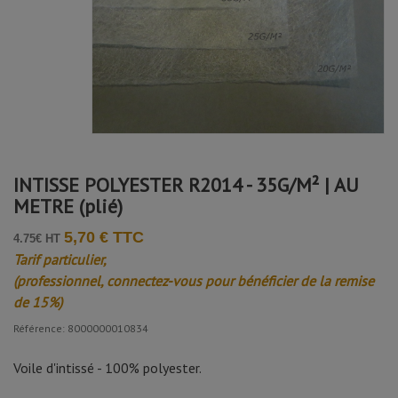
INTISSE POLYESTER R2014 - 35G/M² | AU
METRE (plié)
5,70 € TTC
4.75€ HT
Tarif particulier,
(professionnel, connectez-vous pour bénéficier de la remise
de 15%)
Référence: 8000000010834
Voile d'intissé - 100% polyester.