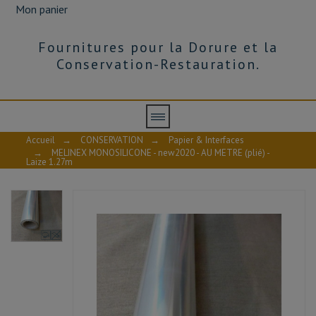
Mon panier
Fournitures pour la Dorure et la
Conservation-Restauration.
Accueil
→
CONSERVATION
→
Papier & Interfaces
→
MELINEX MONOSILICONE - new2020 - AU METRE (plié) -
Laize 1.27m
AVIS À PROPOS DU PRODUIT
MELINEX-FT
Fiche technique
10
/10
VOIR L'ATTESTATION
Basé sur 2 avis