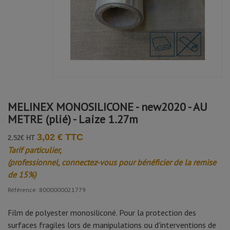
Avis soumis à un contrôle
Maxime k.
Publié le 30/11/2025 à 14:39
(Date de commande : 16/11/2025)
Parfait merci
Nathalie W.
MELINEX MONOSILICONE - new2020 - AU
Publié le 26/03/2025 à 10:41
(Date de commande : 28/02/2025)
METRE (plié) - Laize 1.27m
Qualitatif.
3,02 € TTC
2.52€ HT
Tarif particulier,
(professionnel, connectez-vous pour bénéficier de la remise
de 15%)
Référence: 8000000021779
Film de polyester monosiliconé. Pour la protection des
surfaces fragiles lors de manipulations ou d'interventions de