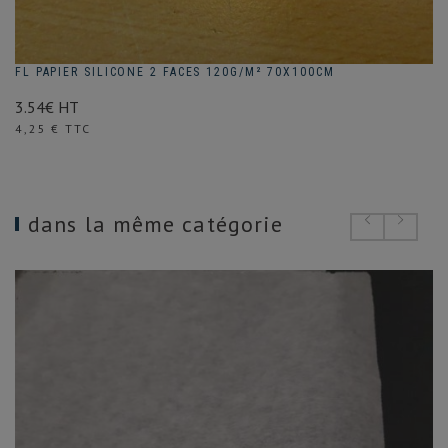
FL PAPIER SILICONE 2 FACES 120G/M² 70X100CM
3.54€ HT
Prix
4,25 € TTC
dans la même catégorie