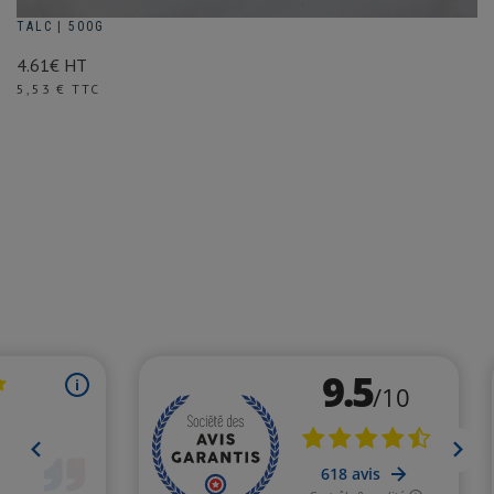
TALC | 500G
4.61€ HT
Prix
5,53 € TTC