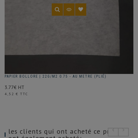
PAPIER BOLLORE | 22G/M2 0.75 - AU METRE (PLIÉ)
3.77€ HT
Prix
4,52 € TTC
les clients qui ont acheté ce produit