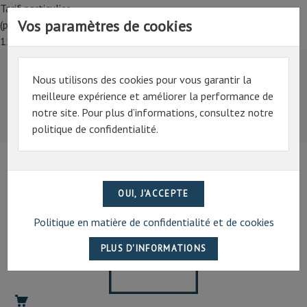
Tarif particulier,
Vos paramètres de cookies
(professionnel, connectez-vous pour bénéficier de la remise de
15%)
Nous utilisons des cookies pour vous garantir la
Tarif particulier,
meilleure expérience et améliorer la performance de
(professionnel, connectez-vous pour bénéficier de la
notre site. Pour plus d’informations, consultez notre
remise de 15%)
politique de confidentialité.
07 69 94 13 47
contact@artechpro.fr
Politique en matière de confidentialité et de cookies