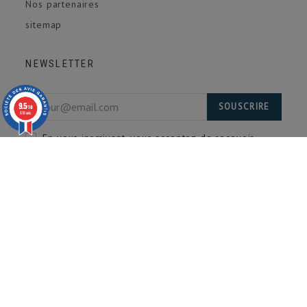
Nos partenaires
sitemap
NEWSLETTER
9.5
SOUSCRIRE
/10
618 avis
En vous inscrivant, vous acceptez de recevoir
notre newsletter. Désinscription possible à tout
moment.
Abonnez vous à notre newsletter pour recevoir toutes
nos offres et nouveautés.