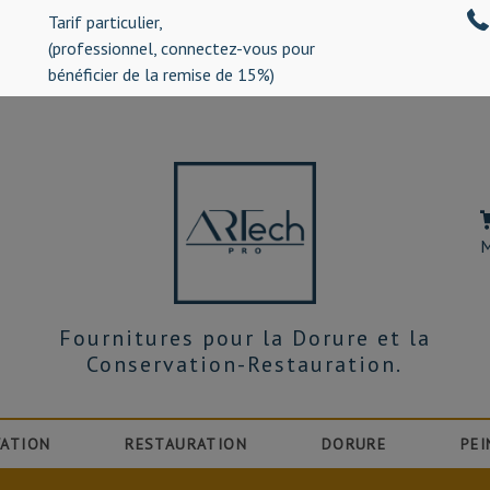
Tarif particulier,
%)
(professionnel, connectez-vous pour
bénéficier de la remise de 15%)
M
Fournitures pour la Dorure et la
Conservation-Restauration.
ATION
RESTAURATION
DORURE
PEI