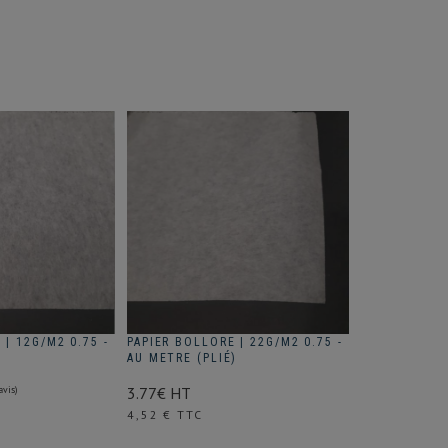
 | 12G/M2 0.75 -
PAPIER BOLLORE | 22G/M2 0.75 -
)
AU METRE (PLIÉ)
3.77€ HT
Prix
4,52 € TTC