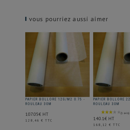
vous pourriez aussi aimer
PAPIER BOLLORE 12G/M2 0.75 -
PAPIER BOLLORE 22
ROULEAU 30M
ROULEAU 30M
107.05€ HT
140.1€ HT
Prix
128,46 € TTC
Prix
168,12 € TTC