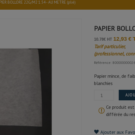
PIER BOLLORE 22G/M2 1.54 - AU METRE (plié)
PAPIER BOLLO
12,93 €
10.78€ HT
OLLORE-FT
Tarif particulier,
ique
(professionnel, con
Référence: 8000000002
Papier mince, de fai
blanchies
AJOU
Ce produit est
différée du r
Ajouter aux Favo