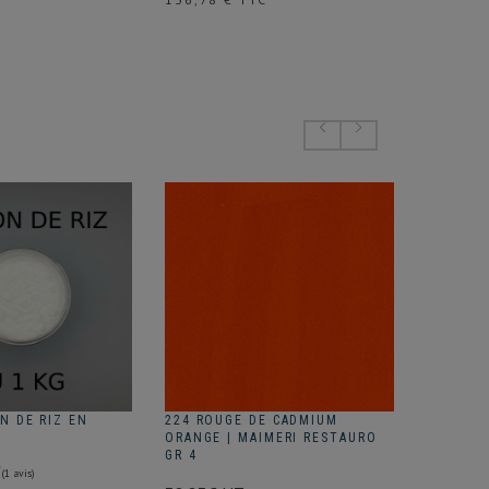
Prix
3,55 € 
N DE RIZ EN
224 ROUGE DE CADMIUM
FL PAPI
G
ORANGE | MAIMERI RESTAURO
120G/M²
GR 4
3.54€ H