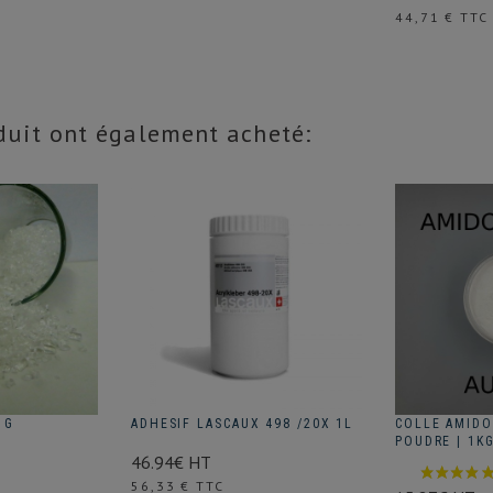
Prix
44,71 € TTC
oduit ont également acheté:
 G
ADHESIF LASCAUX 498 /20X 1L
COLLE AMIDO
POUDRE | 1K
46.94€ HT
Prix
56,33 € TTC