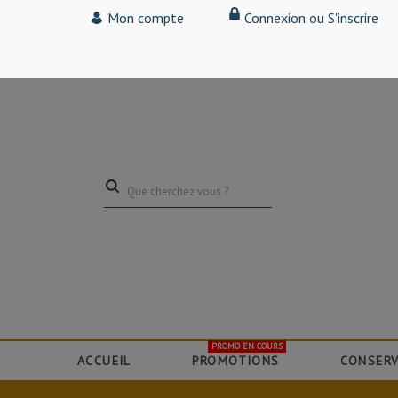
Tarif particulier,
Mon compte
Connexion ou S'inscrire
(professionnel, connectez-vous pour bénéficier de la remise de 15
PROMO EN COURS
ACCUEIL
PROMOTIONS
CONSERV