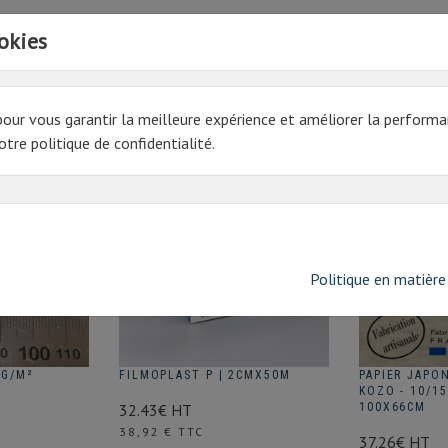
okies
pour vous garantir la meilleure expérience et améliorer la performa
tre politique de confidentialité.
Politique en matière
0G/M²
FILMOPLAST P | 2CMX50M
PAPIER JAPO
KOZO - 10/15
32.43€ HT
100X66CM
Prix
38,92 € TTC
37.26€ HT