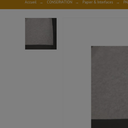
Accueil
→
CONSERVATION
→
Papier & Interfaces
→
PA
PAPIER B
Fiche techn