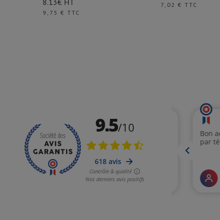
8.13€ HT
Prix
7,02 € TTC
Prix
9,75 € TTC