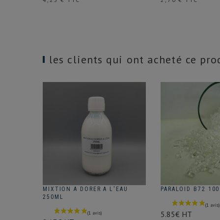
les clients qui ont acheté ce pr
MIXTION A DORER A L'EAU
PARALOID B72 100
250ML
5.85€ HT