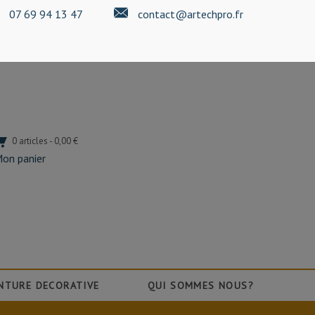
07 69 94 13 47
contact@artechpro.fr
0 articles - 0,00 €
on panier
NTURE DECORATIVE
QUI SOMMES NOUS?