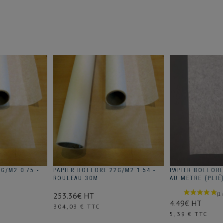
G/M2 0.75 -
PAPIER BOLLORE 22G/M2 1.54 -
PAPIER BOLLORE
ROULEAU 30M
AU METRE (PLIÉ
253.36€ HT
4.49€ HT
Prix
304,03 € TTC
Prix
5,39 € TTC