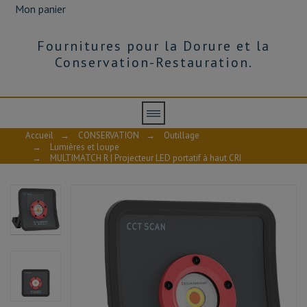
Mon panier
Fournitures pour la Dorure et la
Conservation-Restauration.
Accueil
→
CONSERVATION
→
Outillage
→
Lumières et loupe
→
MULTIMATCH R | Projecteur LED portatif à haut CRI