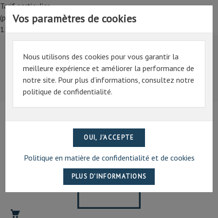
Tarif particulier,
Vos paramètres de cookies
(professionnel, connectez-vous pour bénéficier de la remise de
15%)
Nous utilisons des cookies pour vous garantir la
Tarif particulier,
meilleure expérience et améliorer la performance de
(professionnel, connectez-vous pour bénéficier de la
notre site. Pour plus d’informations, consultez notre
remise de 15%)
politique de confidentialité.
07 69 94 13 47
contact@artechpro.fr
Politique en matière de confidentialité et de cookies