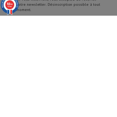
9.5
notre newsletter. Désinscription possible à tout
/10
618 avis
moment.
Abonnez vous à notre newsletter pour recevoir toutes
nos offres et nouveautés.
© 2020 ARTECH Pro. Tous droits réservés.