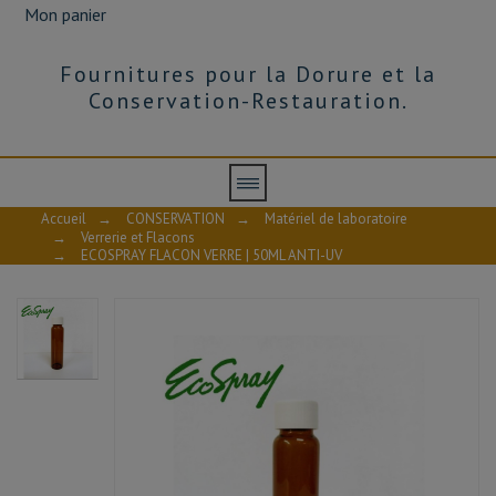
Mon panier
Fournitures pour la Dorure et la
Conservation-Restauration.
Accueil
→
CONSERVATION
→
Matériel de laboratoire
→
Verrerie et Flacons
→
ECOSPRAY FLACON VERRE | 50ML ANTI-UV