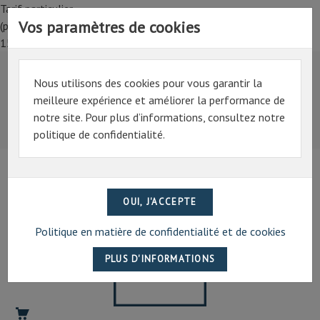
Tarif particulier,
Vos paramètres de cookies
(professionnel, connectez-vous pour bénéficier de la remise de
15%)
Nous utilisons des cookies pour vous garantir la
Tarif particulier,
meilleure expérience et améliorer la performance de
(professionnel, connectez-vous pour bénéficier de la
notre site. Pour plus d’informations, consultez notre
remise de 15%)
politique de confidentialité.
07 69 94 13 47
contact@artechpro.fr
Politique en matière de confidentialité et de cookies