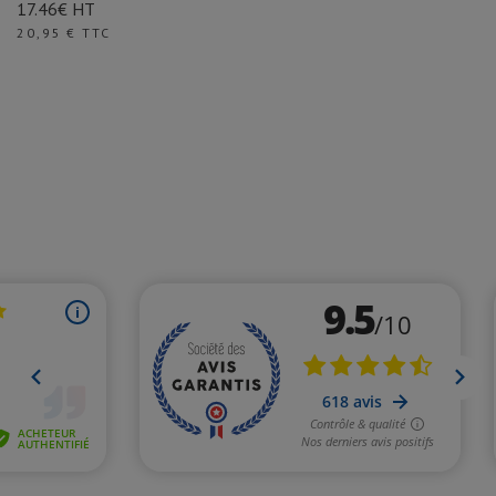
17.46€ HT
Prix
20,95 € TTC