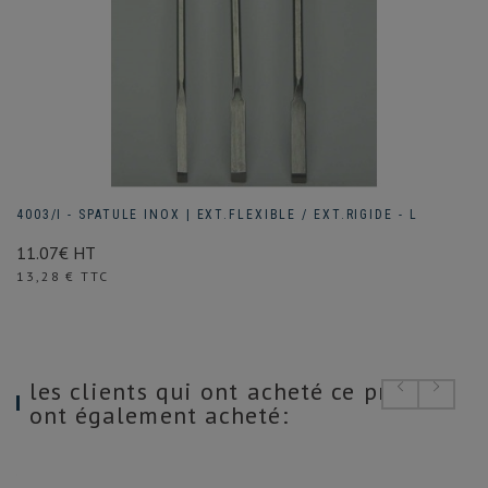
4003/I - SPATULE INOX | EXT.FLEXIBLE / EXT.RIGIDE - L
11.07€ HT
Prix
13,28 € TTC
les clients qui ont acheté ce produit
ont également acheté: