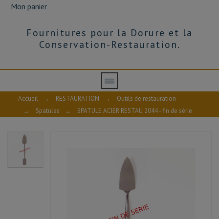
Mon panier
Fournitures pour la Dorure et la
Conservation-Restauration.
Accueil
→
RESTAURATION
→
Outils de restauration
→
Spatules
→
SPATULE ACIER RESTAU 2044 - fin de série