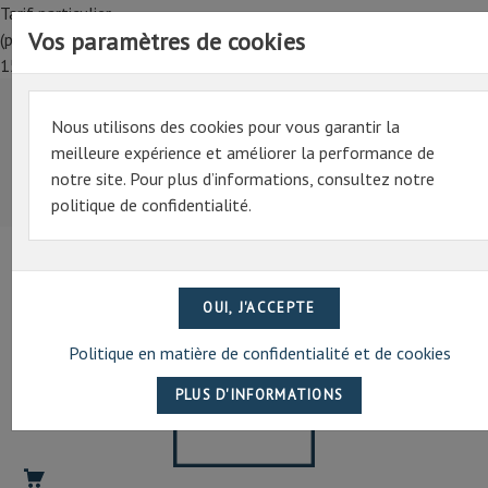
Tarif particulier,
Vos paramètres de cookies
(professionnel, connectez-vous pour bénéficier de la remise de
15%)
Nous utilisons des cookies pour vous garantir la
Tarif particulier,
meilleure expérience et améliorer la performance de
(professionnel, connectez-vous pour bénéficier de la
notre site. Pour plus d’informations, consultez notre
remise de 15%)
politique de confidentialité.
07 69 94 13 47
contact@artechpro.fr
Politique en matière de confidentialité et de cookies