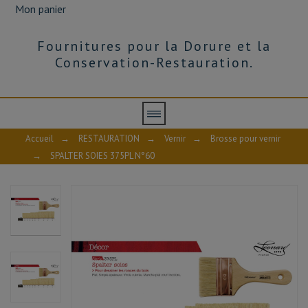
Mon panier
Fournitures pour la Dorure et la
Conservation-Restauration.
Accueil
→
RESTAURATION
→
Vernir
→
Brosse pour vernir
→
SPALTER SOIES 375PL N°60