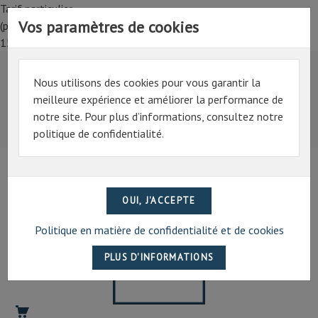
Tarif particulier,
Vos paramètres de cookies
(professionnel, connectez-vous pour bénéficier de la remise de
15%)
Nous utilisons des cookies pour vous garantir la
Tarif particulier,
meilleure expérience et améliorer la performance de
(professionnel, connectez-vous pour bénéficier de la
notre site. Pour plus d’informations, consultez notre
remise de 15%)
politique de confidentialité.
07 69 94 13 47
contact@artechpro.fr
Politique en matière de confidentialité et de cookies