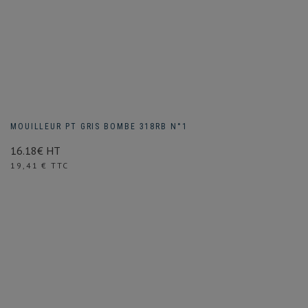
MOUILLEUR PT GRIS BOMBE 318RB N°1
16.18€ HT
Prix
19,41 € TTC