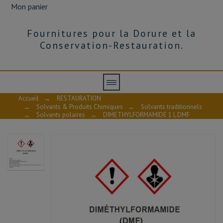
Mon panier
Fournitures pour la Dorure et la
Conservation-Restauration.
Accueil
→
RESTAURATION
→
Solvants & Produits Chimiques
→
Solvants traditionnels
→
Solvants polaires
→
DIMETHYLFORMAMIDE 1 L DMF
AVIS À PROPOS DU PRODUIT
10
/10
VOIR L'ATTESTATION
Basé sur 3 avis