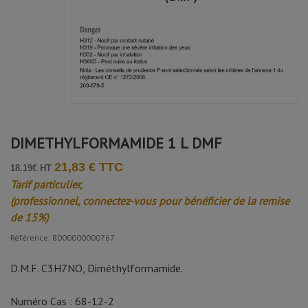
Avis soumis à un contrôle
Catherine M.
Publié le 17/02/2025 à 14:28
(Date de commande : 26/01/2025)
Toujours efficace !
Anne F.
DIMETHYLFORMAMIDE 1 L DMF
Publié le 05/02/2025 à 10:52
(Date de commande : 24/01/2025)
Produit conforme aux attentes
21,83 € TTC
18.19€ HT
Tarif particulier,
(professionnel, connectez-vous pour bénéficier de la remise
Florent b.
de 15%)
Publié le 17/11/2024 à 12:25
(Date de commande : 30/10/2024)
Référence: 8000000000767
parfait
D.M.F. C3H7NO, Diméthylformamide.
Numéro Cas : 68-12-2