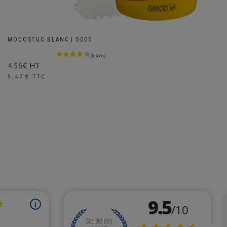
MODOSTUC BLANC | 500G
4.56€ HT
Prix
5,47 € TTC