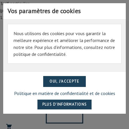
Tarif particulier,
Vos paramètres de cookies
(professionnel, connectez-vous pour bénéficier de la remise de
15%)
Nous utilisons des cookies pour vous garantir la
Tarif particulier,
meilleure expérience et améliorer la performance de
(professionnel, connectez-vous pour bénéficier de la
notre site. Pour plus d’informations, consultez notre
remise de 15%)
politique de confidentialité.
07 69 94 13 47
contact@artechpro.fr
Politique en matière de confidentialité et de cookies