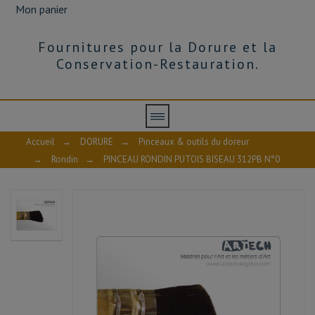
Mon panier
Fournitures pour la Dorure et la
Conservation-Restauration.
Accueil
→
DORURE
→
Pinceaux & outils du doreur
→
Rondin
→
PINCEAU RONDIN PUTOIS BISEAU 312PB N°0