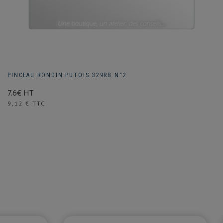
PINCEAU RONDIN PUTOIS 329RB N°2
7.6€ HT
Prix
9,12 € TTC