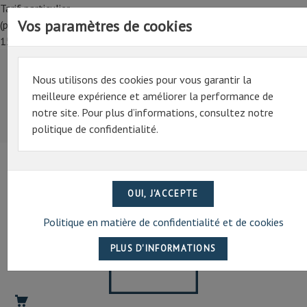
Tarif particulier,
Vos paramètres de cookies
(professionnel, connectez-vous pour bénéficier de la remise de
15%)
Nous utilisons des cookies pour vous garantir la
Tarif particulier,
meilleure expérience et améliorer la performance de
(professionnel, connectez-vous pour bénéficier de la
notre site. Pour plus d’informations, consultez notre
remise de 15%)
politique de confidentialité.
07 69 94 13 47
contact@artechpro.fr
Politique en matière de confidentialité et de cookies