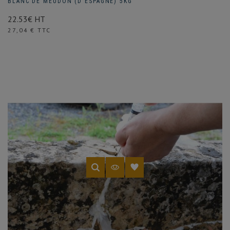
BLANC DE MEUDON (D'ESPAGNE) 5KG
22.53€ HT
Prix
27,04 € TTC