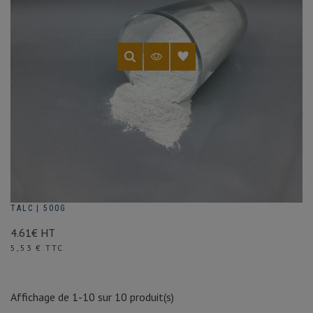
TALC | 500G
4.61€ HT
Prix
5,53 € TTC
Affichage de 1-10 sur 10 produit(s)