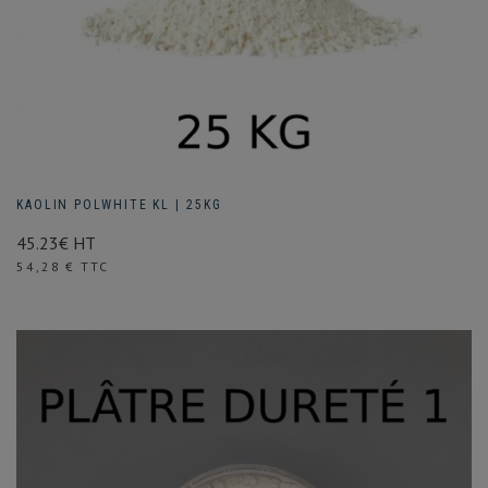
KAOLIN POLWHITE KL | 25KG
45.23€ HT
Prix
54,28 € TTC