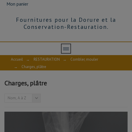
Mon panier
Fournitures pour la Dorure et la
Conservation-Restauration.
Accueil
→
RESTAURATION
→
Combler, mouler
→
Charges, plâtre
Charges, plâtre
Nom, A à Z