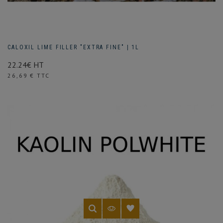
CALOXIL LIME FILLER "EXTRA FINE" | 1L
22.24€ HT
Prix
26,69 € TTC