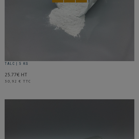
TALC | 5 KG
25.77€ HT
Prix
30,92 € TTC