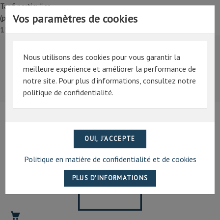
Tarif particulier,
Vos paramètres de cookies
(professionnel, connectez-vous pour bénéficier de la remise de
15%)
Nous utilisons des cookies pour vous garantir la
Tarif particulier,
meilleure expérience et améliorer la performance de
(professionnel, connectez-vous pour bénéficier de la
notre site. Pour plus d’informations, consultez notre
remise de 15%)
politique de confidentialité.
07 69 94 13 47
contact@artechpro.fr
Politique en matière de confidentialité et de cookies