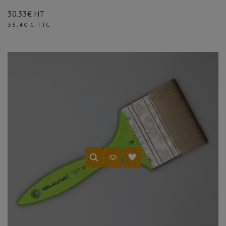
30.33€ HT
Prix
36,40 € TTC