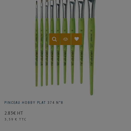
(2 avis)
PINCEAU HOBBY PLAT 374 N°8
2.83€ HT
Prix
3,39 € TTC