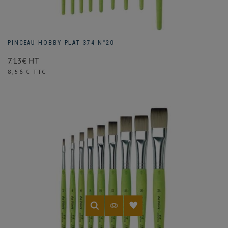
PINCEAU HOBBY PLAT 374 N°20
7.13€ HT
Prix
8,56 € TTC