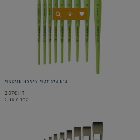
PINCEAU HOBBY PLAT 374 N°4
2.07€ HT
Prix
2,48 € TTC