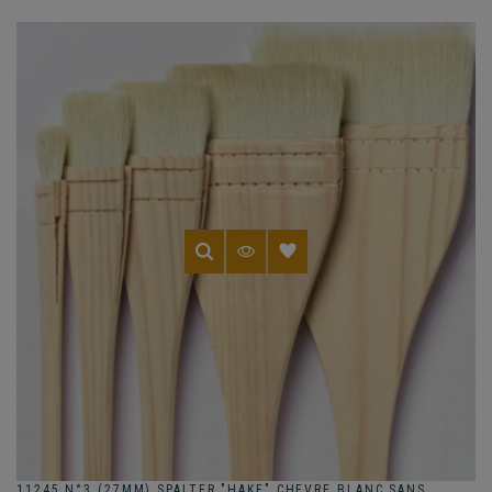
11245 N°3 (27MM) SPALTER "HAKE" CHEVRE BLANC SANS