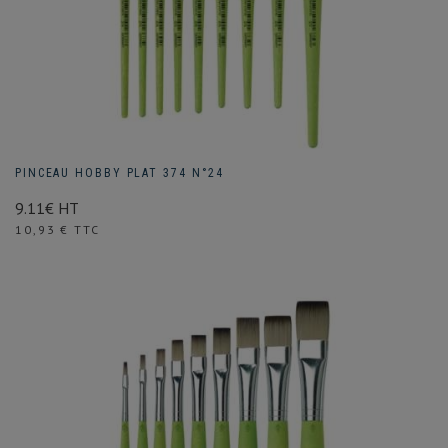
PINCEAU HOBBY PLAT 374 N°24
9.11€ HT
Prix
10,93 € TTC