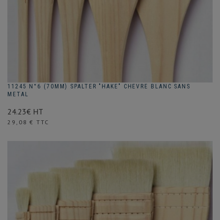
11245 N°6 (70MM) SPALTER "HAKE" CHEVRE BLANC SANS
METAL
24.23€ HT
Prix
29,08 € TTC