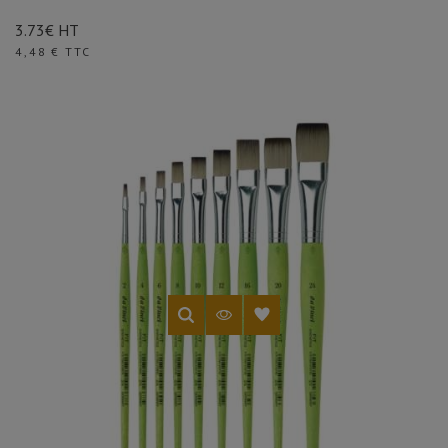
3.73€ HT
Prix
4,48 € TTC