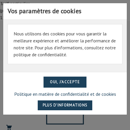
Tarif particulier,
Vos paramètres de cookies
(professionnel, connectez-vous pour bénéficier de la remise de
15%)
Nous utilisons des cookies pour vous garantir la
Tarif particulier,
meilleure expérience et améliorer la performance de
(professionnel, connectez-vous pour bénéficier de la
notre site. Pour plus d’informations, consultez notre
remise de 15%)
politique de confidentialité.
07 69 94 13 47
contact@artechpro.fr
Politique en matière de confidentialité et de cookies