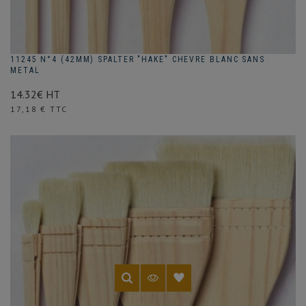
11245 N°4 (42MM) SPALTER "HAKE" CHEVRE BLANC SANS
METAL
14.32€ HT
Prix
17,18 € TTC