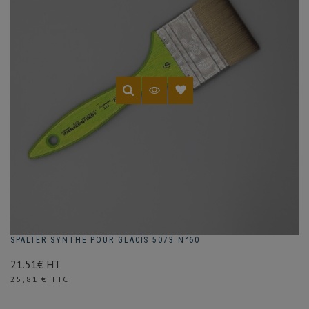
SPALTER SYNTHE POUR GLACIS 5073 N°60
21.51€ HT
Prix
25,81 € TTC