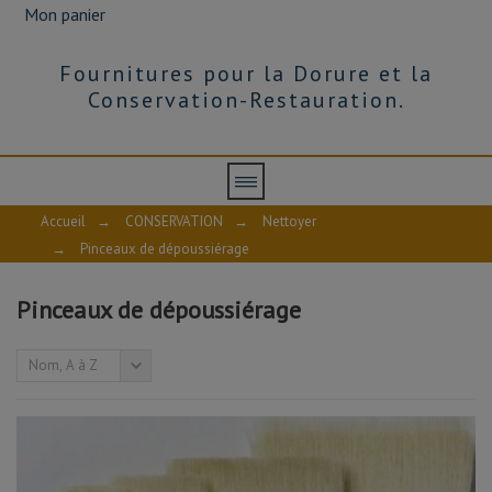
Mon panier
Fournitures pour la Dorure et la
Conservation-Restauration.
PINCEAUX
DE
DÉPOUSSIÉRAGE
Accueil
Brosses
→
CONSERVATION
→
Nettoyer
et
→
Pinceaux de dépoussiérage
pinceaux
à
poils
Pinceaux de dépoussiérage
souples
et
antistatique
pour
Nom, A à Z
un
dépoussiérage
doux,
non
abrasif.