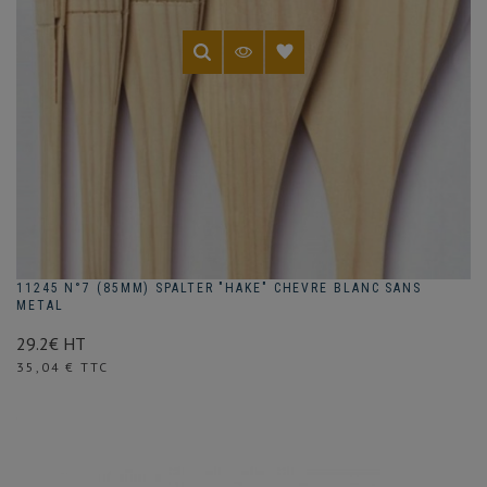
11245 N°7 (85MM) SPALTER "HAKE" CHEVRE BLANC SANS
METAL
29.2€ HT
Prix
35,04 € TTC