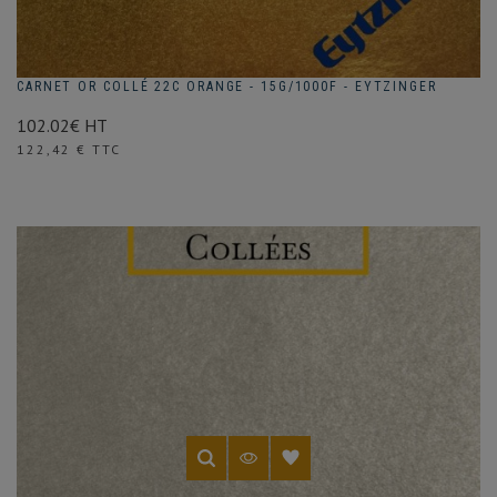
nous
sommes
toujours
à
votre
CARNET OR COLLÉ 22C ORANGE - 15G/1000F - EYTZINGER
écoute
pour
102.02€ HT
toute
Prix
question
122,42 € TTC
sur
nos
produits.