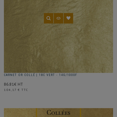
CARNET OR COLLÉ | 18C VERT - 14G/1000F
86.81€ HT
Prix
104,17 € TTC