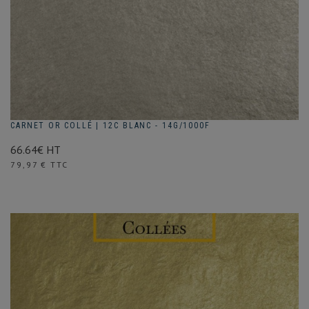
CARNET OR COLLÉ | 12C BLANC - 14G/1000F
66.64€ HT
Prix
79,97 € TTC