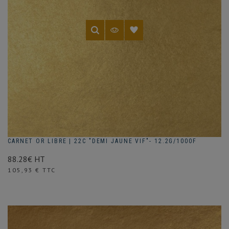
CARNET OR LIBRE | 22C "DEMI JAUNE VIF"- 12.2G/1000F
88.28€ HT
Prix
105,93 € TTC