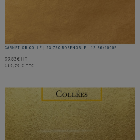
CARNET OR COLLÉ | 23.75C ROSENOBLE - 12.8G/1000F
99.83€ HT
Prix
119,79 € TTC