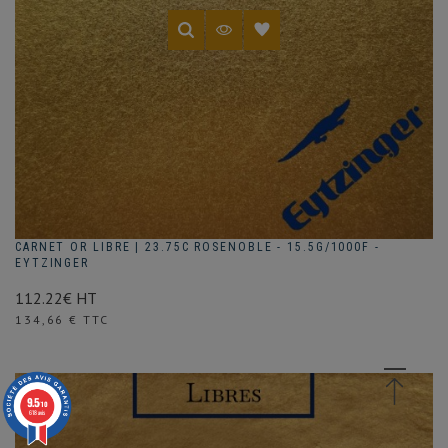
CARNET OR LIBRE | 23.75C ROSENOBLE - 15.5G/1000F -
EYTZINGER
112.22€ HT
Prix
134,66 € TTC
9.5
/10
618 avis