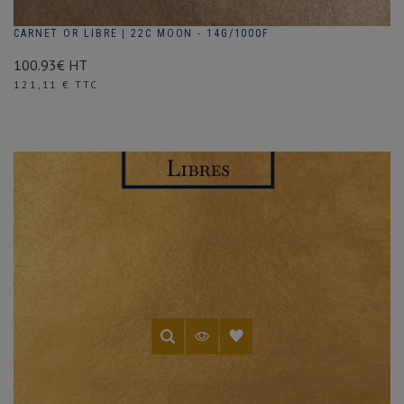
CARNET OR LIBRE | 22C MOON - 14G/1000F
100.93€ HT
Prix
121,11 € TTC