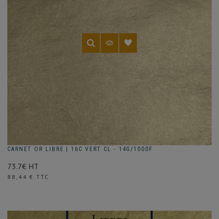
CARNET OR LIBRE | 16C VERT CL - 14G/1000F
73.7€ HT
Prix
88,44 € TTC