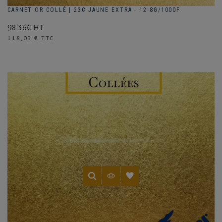
CARNET OR COLLÉ | 23C JAUNE EXTRA - 12.8G/1000F
98.36€ HT
Prix
118,03 € TTC