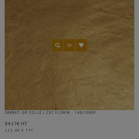
CARNET OR COLLÉ | 23C FLORIN - 14G/1000F
94.17€ HT
Prix
113,00 € TTC