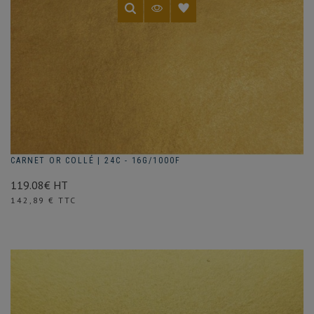
CARNET OR COLLÉ | 24C - 16G/1000F
119.08€ HT
Prix
142,89 € TTC