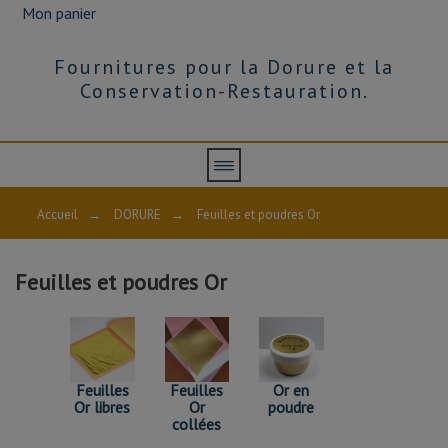
en
Mon panier
feuille
pour
la
Fournitures pour la Dorure et la
dorure,
nous
Conservation-Restauration.
sommes
revendeur.
Chez
ARTECH
PRO,
nous
nous
Accueil
→
DORURE
→
Feuilles et poudres Or
approvisionnons
exclusivement
en
Europe.
Feuilles et poudres Or
En
plus
CATÉGORIES
des
Carats
nous
avons
Feuilles
Feuilles
Or en
Feuilles Or collées
Feuilles Or libres
fait
Or libres
Or
poudre
le
collées
Or en poudre
choix