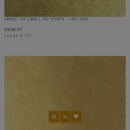
CARNET OR LIBRE | 20C CITRON - 14G/1000F
94.6€ HT
Prix
113,52 € TTC