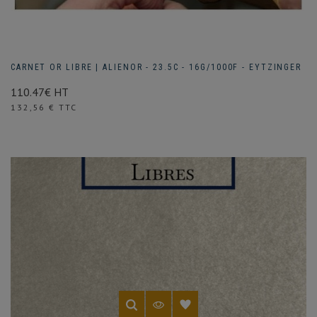
CARNET OR LIBRE | ALIENOR - 23.5C - 16G/1000F - EYTZINGER
110.47€ HT
Prix
132,56 € TTC