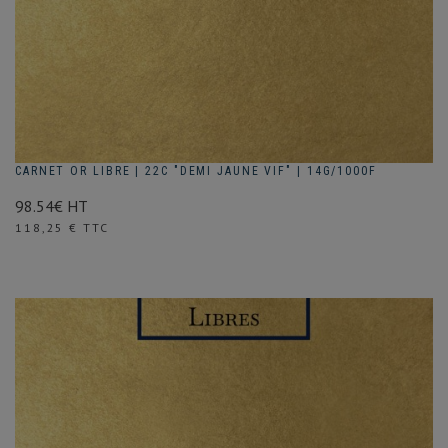
CARNET OR LIBRE | 22C "DEMI JAUNE VIF" | 14G/1000F
98.54€ HT
Prix
118,25 € TTC