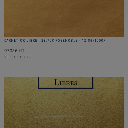
CARNET OR LIBRE | 23.75C ROSENOBLE - 12.8G/1000F
97.08€ HT
Prix
116,49 € TTC