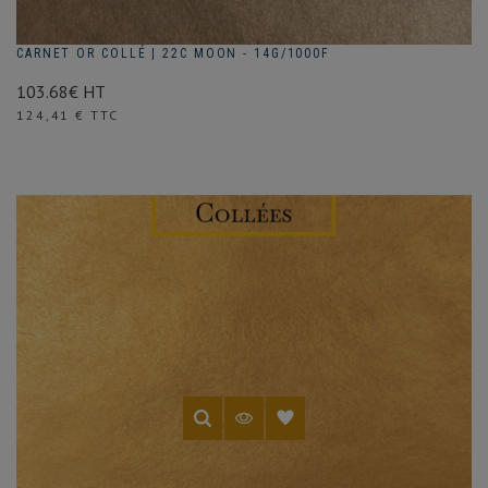
CARNET OR COLLÉ | 22C MOON - 14G/1000F
103.68€ HT
Prix
124,41 € TTC