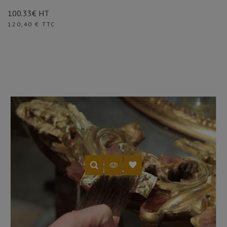
100.33€ HT
Prix
120,40 € TTC