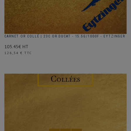
CARNET OR COLLÉ | 23C OR DUCAT - 15.5G/1000F - EYTZINGER
105.45€ HT
Prix
126,54 € TTC