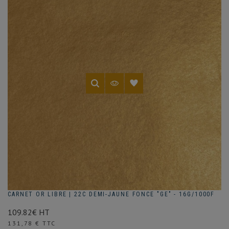
(1 avis)
CARNET OR LIBRE | 22C DEMI-JAUNE FONCE "GE" - 16G/1000F
109.82€ HT
Prix
131,78 € TTC