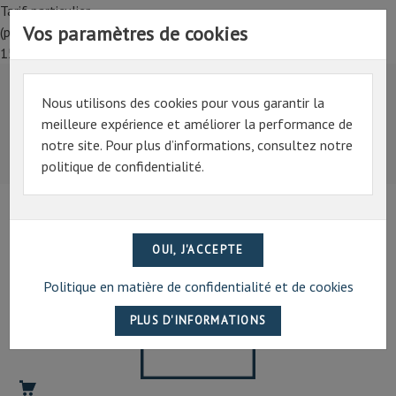
OR
Tarif particulier,
OR
Vos paramètres de cookies
(professionnel, connectez-vous pour bénéficier de la remise de
VERITABLE
15%)
-
Certificat
sur
demande
Nous utilisons des cookies pour vous garantir la
Tarif particulier,
meilleure expérience et améliorer la performance de
(professionnel, connectez-vous pour bénéficier de la
En
notre site. Pour plus d’informations, consultez notre
remise de 15%)
2024,
il
politique de confidentialité.
07 69 94 13 47
contact@artechpro.fr
n'existe
toujours
aucun
batteur
d'or
français.
Ainsi
comme
Politique en matière de confidentialité et de cookies
toutes
les
entreprises
françaises
qui
proposent
de
l'or