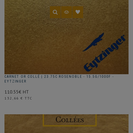
CARNET OR COLLÉ | 23.75C ROSENOBLE - 15.5G/1000F -
EYTZINGER
110.55€ HT
Prix
132,66 € TTC