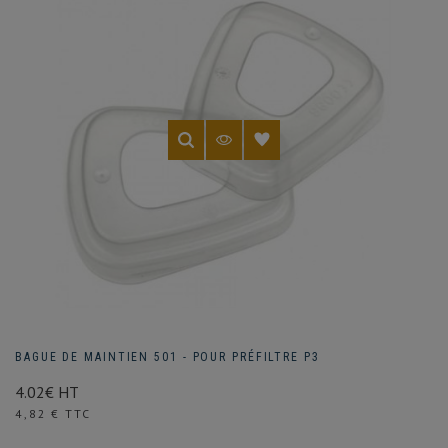
les
vapeurs
et
les
solvants
toxiques.
BAGUE DE MAINTIEN 501 - POUR PRÉFILTRE P3
4.02€ HT
Prix
4,82 € TTC