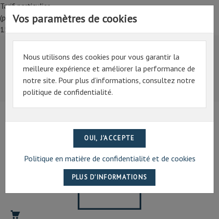
Tarif particulier,
Vos paramètres de cookies
(professionnel, connectez-vous pour bénéficier de la remise de
15%)
Nous utilisons des cookies pour vous garantir la
Tarif particulier,
meilleure expérience et améliorer la performance de
(professionnel, connectez-vous pour bénéficier de la
notre site. Pour plus d’informations, consultez notre
remise de 15%)
politique de confidentialité.
07 69 94 13 47
contact@artechpro.fr
Politique en matière de confidentialité et de cookies