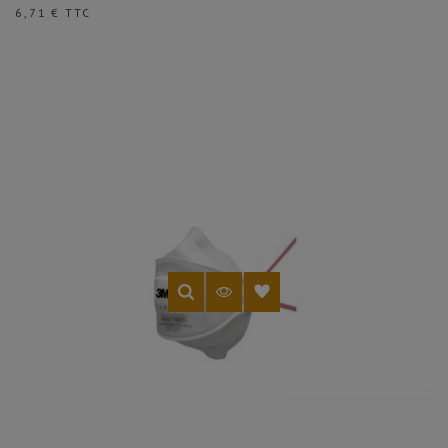
Prix
6,71 € TTC