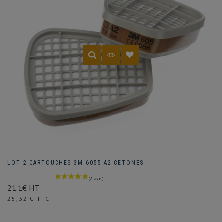
LOT 2 CARTOUCHES 3M 6055 A2-CETONES
21.1€ HT
Prix
25,32 € TTC