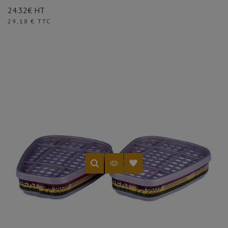
24.32€ HT
Prix
29,18 € TTC