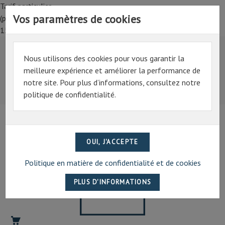
Tarif particulier,
Vos paramètres de cookies
(professionnel, connectez-vous pour bénéficier de la remise de
15%)
Nous utilisons des cookies pour vous garantir la
Tarif particulier,
meilleure expérience et améliorer la performance de
(professionnel, connectez-vous pour bénéficier de la
notre site. Pour plus d’informations, consultez notre
remise de 15%)
politique de confidentialité.
07 69 94 13 47
contact@artechpro.fr
Politique en matière de confidentialité et de cookies
LUMIÈRES
ET