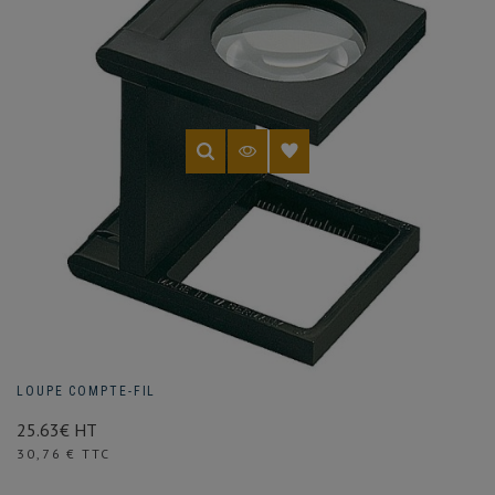
(1 avis)
LOUPE COMPTE-FIL
25.63€ HT
Prix
30,76 € TTC