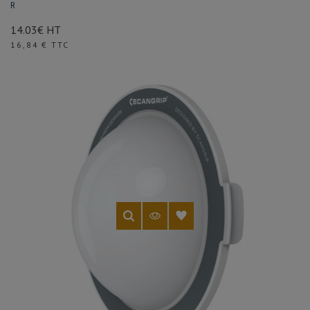
R
14.03€ HT
Prix
16,84 € TTC