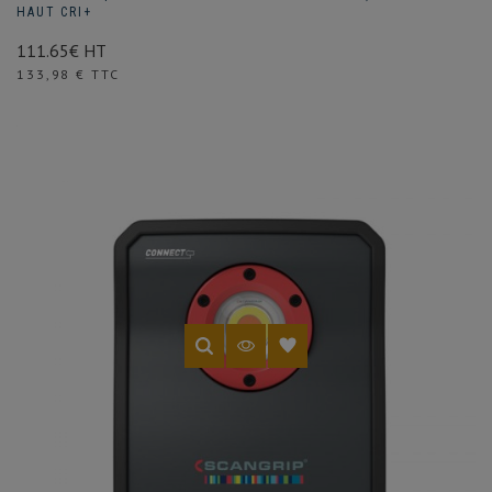
HAUT CRI+
111.65€ HT
Prix
133,98 € TTC