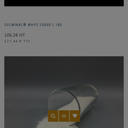
CULMINAL® MHPC 20000 | 1KG
106.2€ HT
Prix
127,44 € TTC