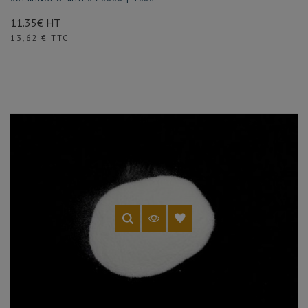
11.35€ HT
Prix
13,62 € TTC
(1 avis)