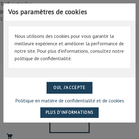
Tarif particulier,
Vos paramètres de cookies
(professionnel, connectez-vous pour bénéficier de la remise de
15%)
Nous utilisons des cookies pour vous garantir la
Tarif particulier,
meilleure expérience et améliorer la performance de
(professionnel, connectez-vous pour bénéficier de la
notre site. Pour plus d’informations, consultez notre
remise de 15%)
politique de confidentialité.
07 69 94 13 47
contact@artechpro.fr
ADHÉSIFS
CELLULOSIQUES
Résines
cellulosiques,
gonflable
à
Politique en matière de confidentialité et de cookies
l'eau
et
parfois
en
alcool.
Ces
résines
forment