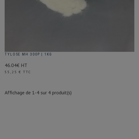
TYLOSE MH 300P | 1KG
46.04€ HT
Prix
55,25 € TTC
Affichage de 1-4 sur 4 produit(s)