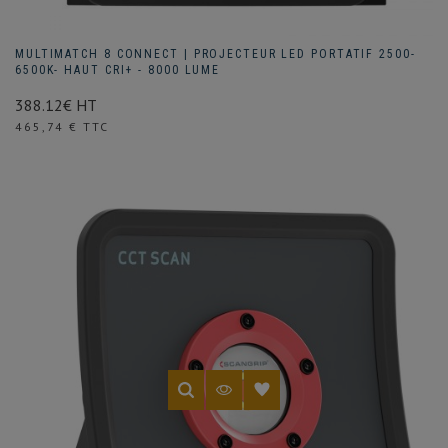
MULTIMATCH 8 CONNECT | PROJECTEUR LED PORTATIF 2500-
6500K- HAUT CRI+ - 8000 LUME
388.12€ HT
Prix
465,74 € TTC
(1 avis)