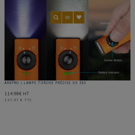
ARKPRO | LAMPE TORCHE PRÉCISE UV 365
114.98€ HT
Prix
137,97 € TTC