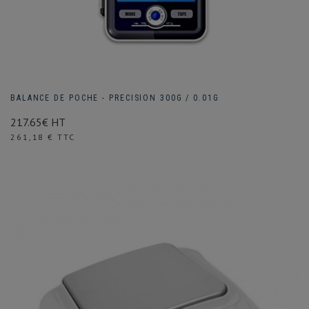
BALANCE DE POCHE - PRECISION 300G / 0.01G
217.65€ HT
Prix
261,18 € TTC