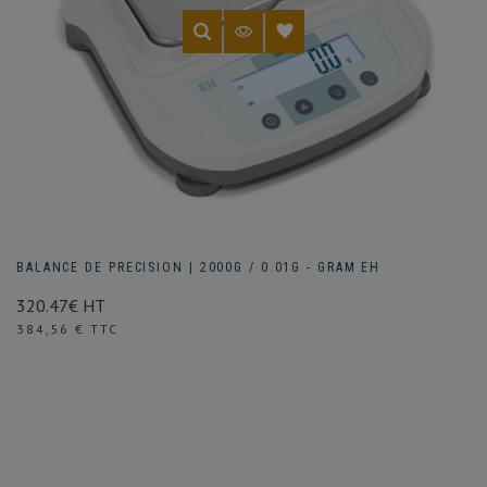
BALANCE DE PRECISION | 2000G / 0.01G - GRAM EH
320.47€ HT
Prix
384,56 € TTC