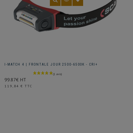
I-MATCH 4 | FRONTALE JOUR 2500-6500K - CRI+
99.87€ HT
Prix
119,84 € TTC