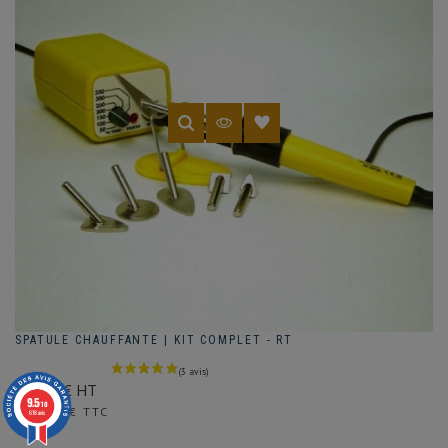
SPATULE CHAUFFANTE | KIT COMPLET - RT
158.86€ HT
9.5
Prix
/10
190,63 € TTC
618 avis