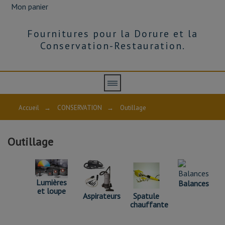
Mon panier
Fournitures pour la Dorure et la
Conservation-Restauration.
OUTILLAGE
Accueil
→
CONSERVATION
→
Outillage
Découpe,
Lampes,
Spatules
Outillage
chauffante,
Balance
de
précision,
Aspirateurs...etc
Lumières
Balances
et loupe
Spatule
Aspirateurs
chauffante