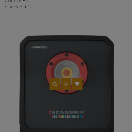
258.71€ HT
Prix
310,45 € TTC