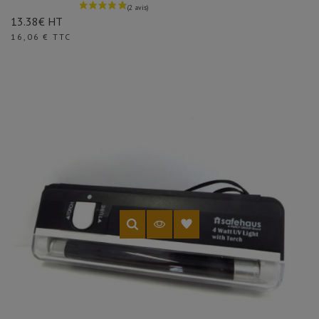
13.38€ HT
Prix
16,06 € TTC
(1 avis)