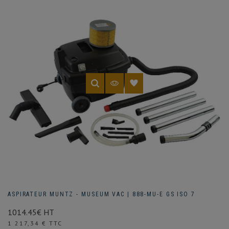
ASPIRATEUR MUNTZ - MUSEUM VAC | 888-MU-E GS ISO 7
1014.45€ HT
Prix
1 217,34 € TTC