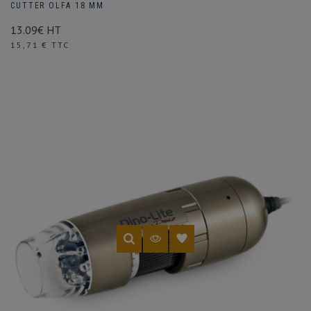
CUTTER OLFA 18 MM
13.09€ HT
Prix
15,71 € TTC