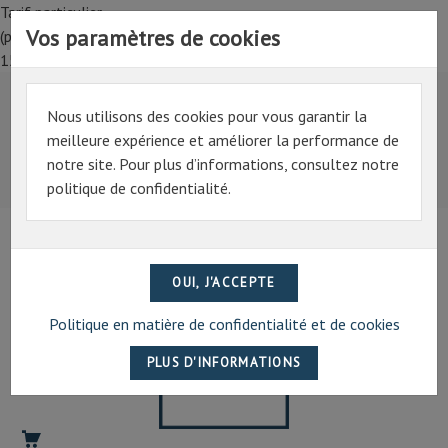
Tarif particulier,
Vos paramètres de cookies
(professionnel, connectez-vous pour bénéficier de la remise de
15%)
Nous utilisons des cookies pour vous garantir la
Tarif particulier,
meilleure expérience et améliorer la performance de
(professionnel, connectez-vous pour bénéficier de la
notre site. Pour plus d’informations, consultez notre
remise de 15%)
politique de confidentialité.
07 69 94 13 47
contact@artechpro.fr
Politique en matière de confidentialité et de cookies