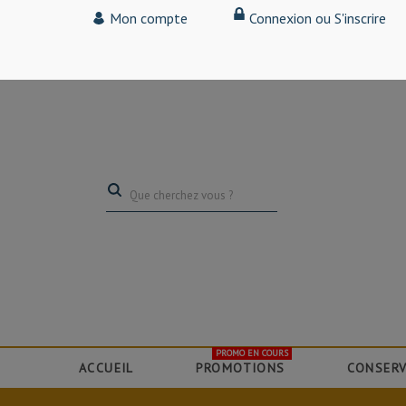
Tarif particulier,
Mon compte
Connexion ou S'inscrire
(professionnel, connectez-vous pour bénéficier de la remise de 15
PROMO EN COURS
ACCUEIL
PROMOTIONS
CONSERV