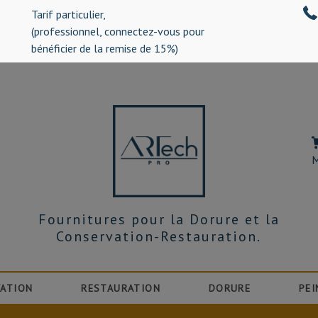
Tarif particulier,
%)
(professionnel, connectez-vous pour
bénéficier de la remise de 15%)
M
Fournitures pour la Dorure et la
Conservation-Restauration.
ATION
RESTAURATION
DORURE
PEI