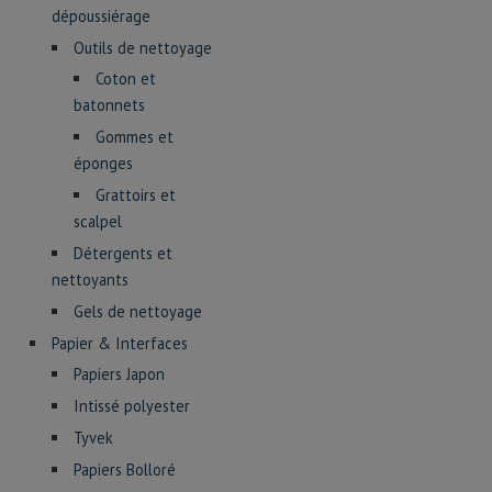
dépoussiérage
Outils de nettoyage
Coton et
batonnets
Gommes et
éponges
Grattoirs et
scalpel
Détergents et
nettoyants
Gels de nettoyage
Papier & Interfaces
Papiers Japon
Intissé polyester
Tyvek
Papiers Bolloré