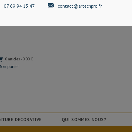
07 69 94 13 47
contact@artechpro.fr
0 articles - 0,00 €
on panier
NTURE DECORATIVE
QUI SOMMES NOUS?