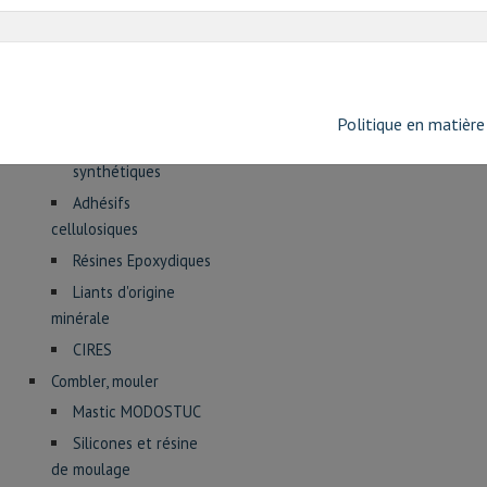
et Regalrez
Plextol, Plexisol,
AC33, Primal
BEVA, EVA, PVB
Politique en matière
Autres adhésifs
synthétiques
Adhésifs
cellulosiques
Résines Epoxydiques
Liants d'origine
minérale
CIRES
Combler, mouler
Mastic MODOSTUC
Silicones et résine
de moulage