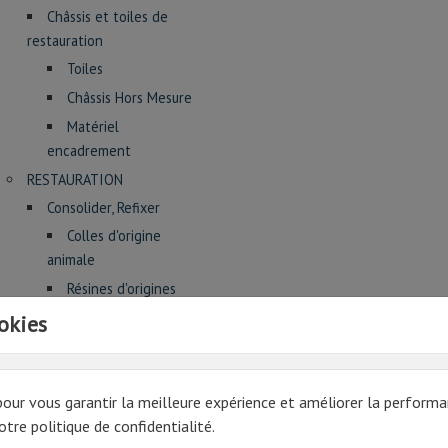
Châssis et toiles de
restauration
Toiles
Châssis Hors Mesure
Matériel
encadrement
RESTAURATION
Consolider, Refixer
Colles d'origine
animale
Résines d'origines
végétales
okies
Résines acryliques,
vinyliques et
cétoniques
pour vous garantir la meilleure expérience et améliorer la performa
Adhésifs Lascaux
tre politique de confidentialité.
Paraloïd, Laropal