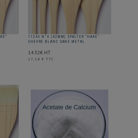
AKE"
11245 N°4 (42MM) SPALTER "HAKE"
CHEVRE BLANC SANS METAL
14.32€ HT
Prix
17,18 € TTC