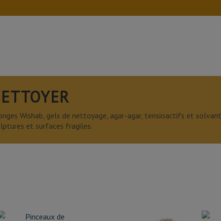
ETTOYER
nges Wishab, gels de nettoyage, agar-agar, tensioactifs et solvant
lptures et surfaces fragiles.