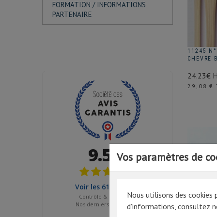
FORMATION / INFORMATIONS
PARTENAIRE
11245 N°
CHEVRE 
24.23€ 
Prix
29,08 €
Vos paramètres de co
Nous utilisons des cookies 
d’informations, consultez no