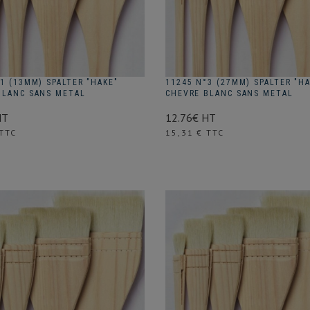
1 (13MM) SPALTER "HAKE"
11245 N°3 (27MM) SPALTER "H
BLANC SANS METAL
CHEVRE BLANC SANS METAL
HT
12.76€ HT
Prix
 TTC
15,31 € TTC