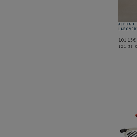
ALPHA +
LABOVER
101.15€
Prix
121,38 