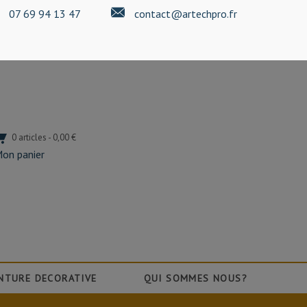
07 69 94 13 47
contact@artechpro.fr
0 articles - 0,00 €
on panier
NTURE DECORATIVE
QUI SOMMES NOUS?