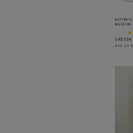
ASPIRATE
MUSEUM 
540.53€
Prix
648,63 