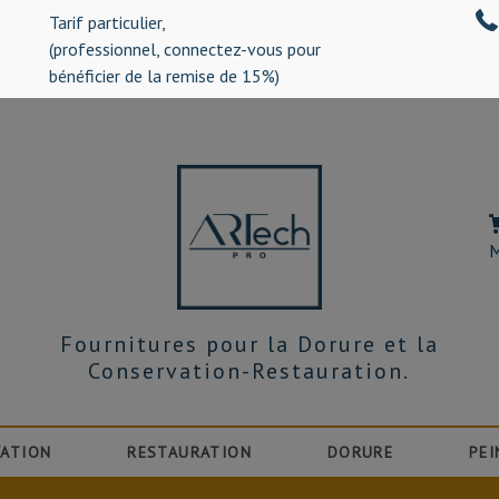
Tarif particulier,
%)
(professionnel, connectez-vous pour
bénéficier de la remise de 15%)
M
Fournitures pour la Dorure et la
Conservation-Restauration.
ATION
RESTAURATION
DORURE
PEI