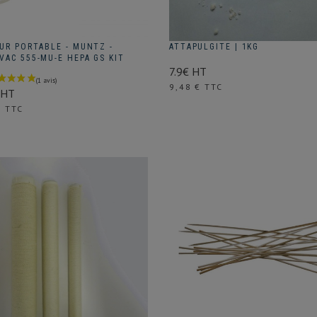
UR PORTABLE - MUNTZ -
ATTAPULGITE | 1KG
VAC 555-MU-E HEPA GS KIT
7.9€ HT
Prix
9,48 € TTC
 HT
€ TTC