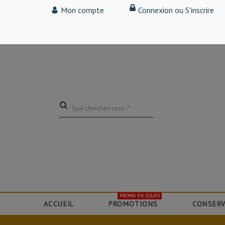
Tarif particulier,
Mon compte
Connexion ou S'inscrire
(professionnel, connectez-vous pour bénéficier de la remise de 15
PROMO EN COURS
ACCUEIL
PROMOTIONS
CONSERV