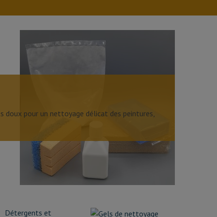
s doux pour un nettoyage délicat des peintures,