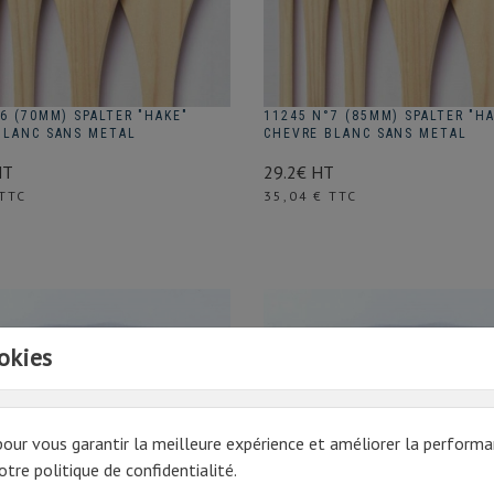
6 (70MM) SPALTER "HAKE"
11245 N°7 (85MM) SPALTER "H
BLANC SANS METAL
CHEVRE BLANC SANS METAL
HT
29.2€ HT
Prix
 TTC
35,04 € TTC
okies
pour vous garantir la meilleure expérience et améliorer la performa
tre politique de confidentialité.