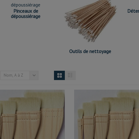
Pinceaux de
Déter
dépoussiérage
Outils de nettoyage
Nom, A à Z