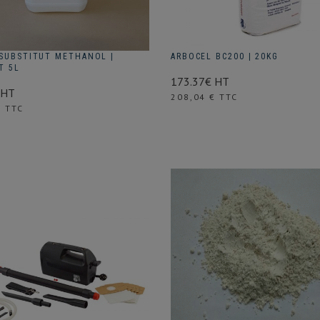
 SUBSTITUT METHANOL |
ARBOCEL BC200 | 20KG
T 5L
173.37€ HT
 HT
Prix
208,04 € TTC
€ TTC