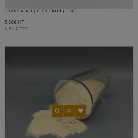
GOMME ARABIQUE EN GRAIN | 100G
5.26€ HT
Prix
6,31 € TTC