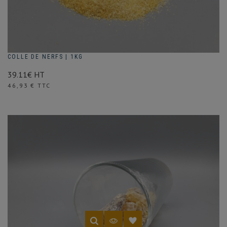
COLLE DE NERFS | 1KG
39.11€ HT
Prix
46,93 € TTC