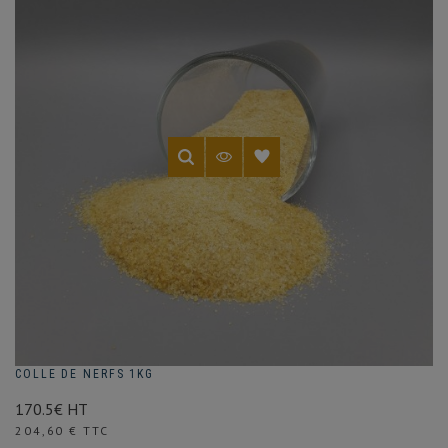
COLLE DE NERFS 1KG
170.5€ HT
Prix
204,60 € TTC