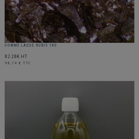
GOMME LAQUE RUBIS 1KG
82.28€ HT
Prix
98,74 € TTC