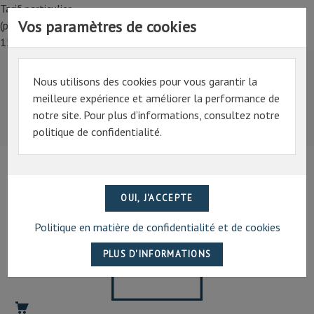
Tarif particulier,
Vos paramètres de cookies
(professionnel, connectez-vous pour bénéficier de la remise de
15%)
Nous utilisons des cookies pour vous garantir la
Tarif particulier,
meilleure expérience et améliorer la performance de
(professionnel, connectez-vous pour bénéficier de la
notre site. Pour plus d’informations, consultez notre
remise de 15%)
politique de confidentialité.
07 69 94 13 47
contact@artechpro.fr
Politique en matière de confidentialité et de cookies