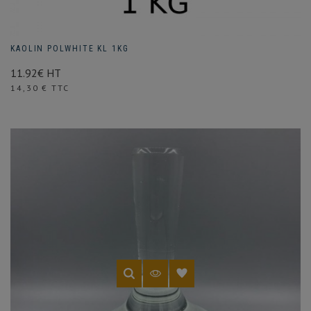
KAOLIN POLWHITE KL 1KG
11.92€ HT
Prix
14,30 € TTC