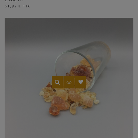
Prix
31,92 € TTC