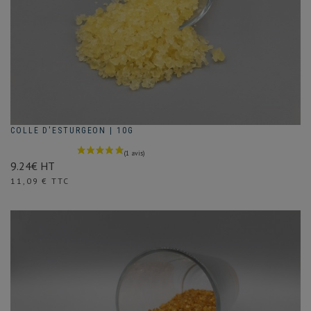
COLLE D'ESTURGEON | 10G
9.24€ HT
Prix
11,09 € TTC