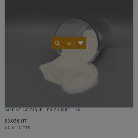
PRIX
3,00 € - 484,00 €
CASEINE LACTIQUE - EN POUDRE- 1KG
58.03€ HT
Prix
69,64 € TTC