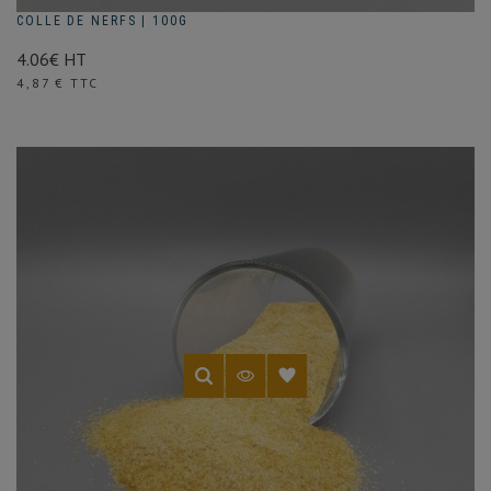
COLLE DE NERFS | 100G
4.06€ HT
Prix
4,87 € TTC
(1 avis)