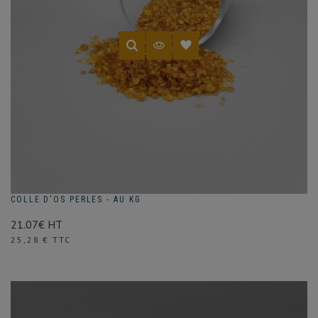
COLLE D'OS PERLES - AU KG
21.07€ HT
Prix
25,28 € TTC