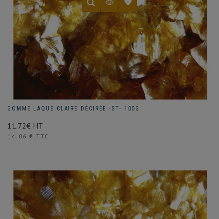
GOMME LAQUE CLAIRE DÉCIRÉE -ST- 100G
11.72€ HT
Prix
14,06 € TTC