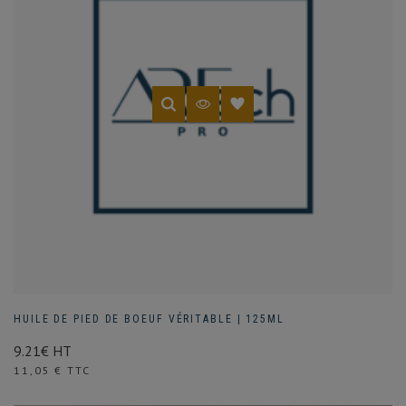
HUILE DE PIED DE BOEUF VÉRITABLE | 125ML
9.21€ HT
Prix
11,05 € TTC