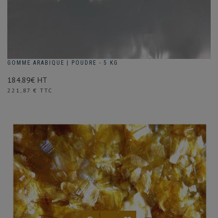
GOMME ARABIQUE | POUDRE - 5 KG
184.89€ HT
Prix
221,87 € TTC