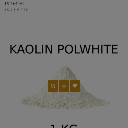
19.36€ HT
Prix
23,23 € TTC