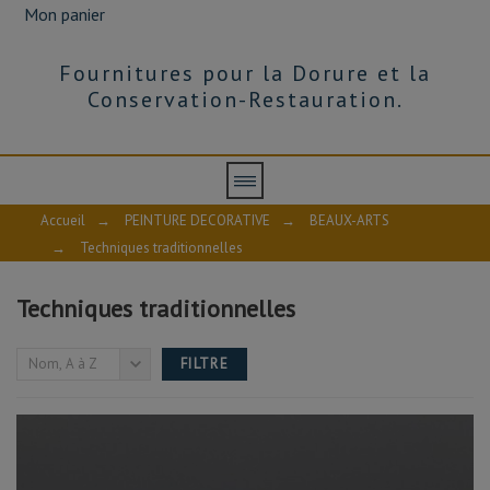
Mon panier
Fournitures pour la Dorure et la
Conservation-Restauration.
TECHNIQUES
TRADITIONNELLES
Résines
Accueil
→
PEINTURE DECORATIVE
→
BEAUX-ARTS
naturelles,
charges
→
Techniques traditionnelles
utilisées
pour
les
Techniques traditionnelles
techniques
traditionnelles
de
Nom, A à Z
FILTRE
fabrication
POIDS
de
peintures,
vernis
0kg - 27kg
et
auxiliaires.