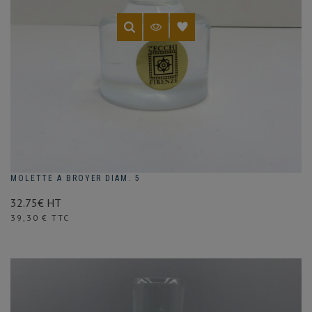
MOLETTE A BROYER DIAM. 5
32.75€ HT
Prix
39,30 € TTC