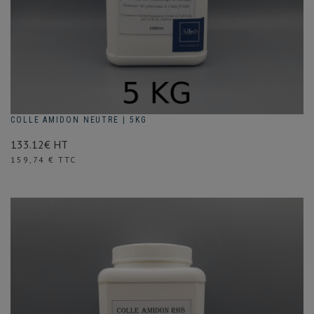
COLLE AMIDON NEUTRE | 5KG
133.12€ HT
Prix
159,74 € TTC