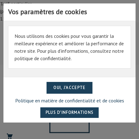
Tarif particulier,
Vos paramètres de cookies
(professionnel, connectez-vous pour bénéficier de la remise de
15%)
Nous utilisons des cookies pour vous garantir la
Tarif particulier,
meilleure expérience et améliorer la performance de
(professionnel, connectez-vous pour bénéficier de la
notre site. Pour plus d’informations, consultez notre
remise de 15%)
politique de confidentialité.
07 69 94 13 47
contact@artechpro.fr
RÉSINES
D'ORIGINES
Politique en matière de confidentialité et de cookies
VÉGÉTALES
Gomme
arabique,
résine
sandaraque,
gomme