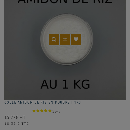
(1 avis)
COLLE AMIDON DE RIZ EN POUDRE | 1KG
15.27€ HT
Prix
18,32 € TTC