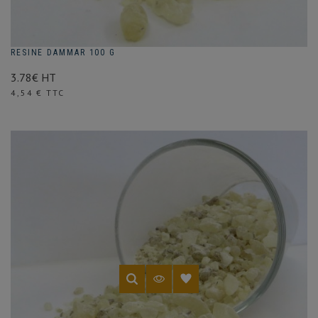
RESINE DAMMAR 100 G
3.78€ HT
Prix
4,54 € TTC