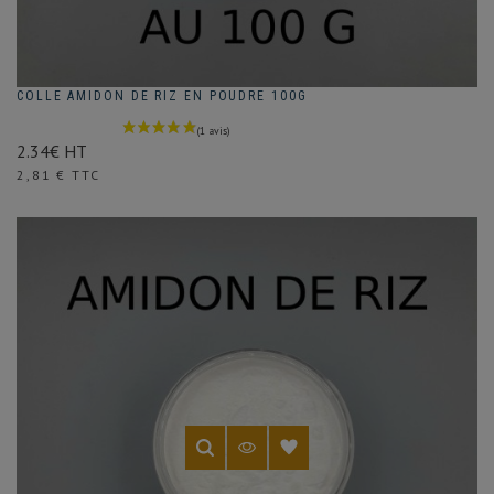
COLLE AMIDON DE RIZ EN POUDRE 100G
2.34€ HT
Prix
2,81 € TTC