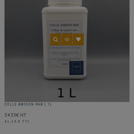
(1 avis)
COLLE AMIDON RH8 | 1L
34.33€ HT
Prix
41,19 € TTC