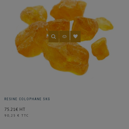
RESINE COLOPHANE 5KG
75.21€ HT
Prix
90,25 € TTC