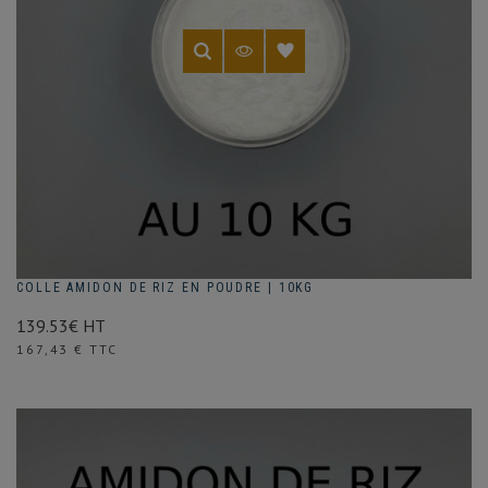
COLLE AMIDON DE RIZ EN POUDRE | 10KG
139.53€ HT
Prix
167,43 € TTC