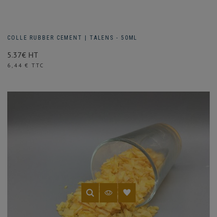
COLLE RUBBER CEMENT | TALENS - 50ML
5.37€ HT
Prix
6,44 € TTC