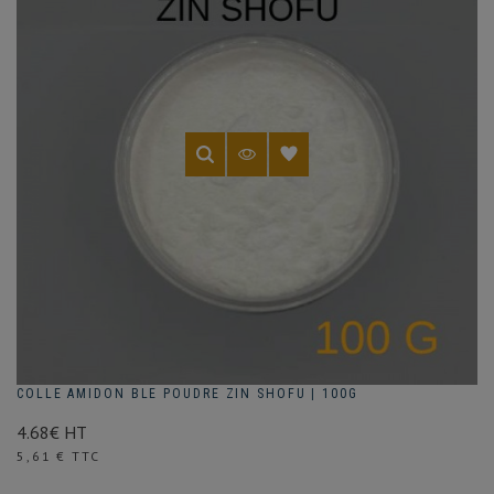
vernis,
ces
matières
offrent
des
propriétés
de
collage,
de
brillance
et
de
réversibilité
reconnues
depuis
longtemps.
COLLE AMIDON BLE POUDRE ZIN SHOFU | 100G
4.68€ HT
Prix
5,61 € TTC