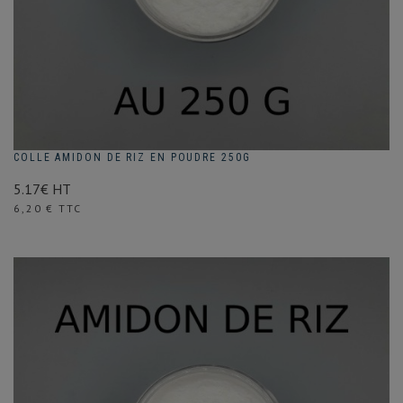
COLLE AMIDON DE RIZ EN POUDRE 250G
5.17€ HT
Prix
6,20 € TTC