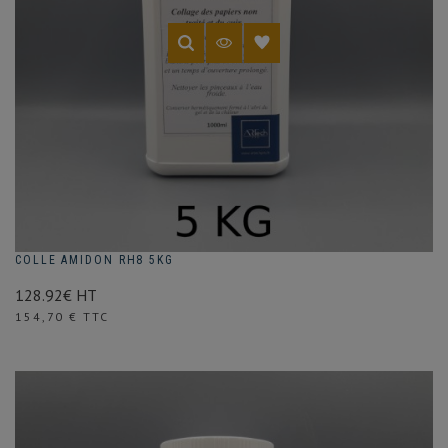
COLLE AMIDON RH8 5KG
128.92€ HT
Prix
154,70 € TTC