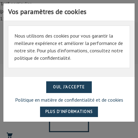
Tarif particulier,
Vos paramètres de cookies
(professionnel, connectez-vous pour bénéficier de la remise de
15%)
Nous utilisons des cookies pour vous garantir la
Tarif particulier,
meilleure expérience et améliorer la performance de
(professionnel, connectez-vous pour bénéficier de la
notre site. Pour plus d’informations, consultez notre
remise de 15%)
politique de confidentialité.
07 69 94 13 47
contact@artechpro.fr
Politique en matière de confidentialité et de cookies