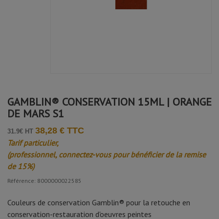
Avis soumis à un contrôle
Catherine M.
Publié le 17/02/2025 à 14:30
(Date de commande : 26/01/2025)
Genial
GAMBLIN® CONSERVATION 15ML | ORANGE
DE MARS S1
38,28 € TTC
31.9€ HT
Tarif particulier,
(professionnel, connectez-vous pour bénéficier de la remise
de 15%)
Référence: 8000000022585
Couleurs de conservation Gamblin® pour la retouche en
conservation-restauration d'oeuvres peintes