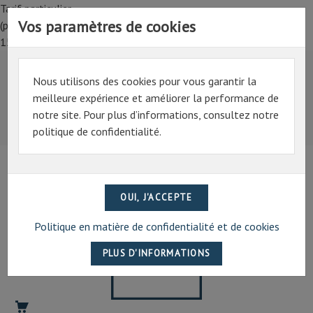
Tarif particulier,
Vos paramètres de cookies
(professionnel, connectez-vous pour bénéficier de la remise de
15%)
Nous utilisons des cookies pour vous garantir la
Tarif particulier,
meilleure expérience et améliorer la performance de
(professionnel, connectez-vous pour bénéficier de la
notre site. Pour plus d’informations, consultez notre
remise de 15%)
politique de confidentialité.
07 69 94 13 47
contact@artechpro.fr
Politique en matière de confidentialité et de cookies