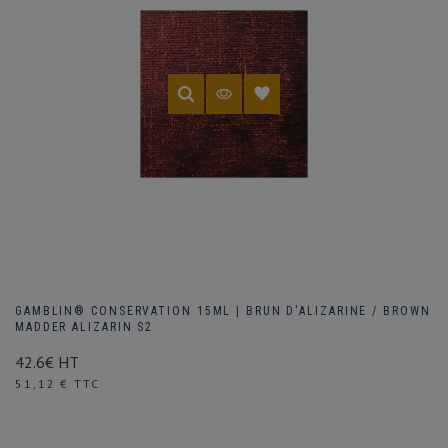
GAMBLIN® CONSERVATION 15ML | BRUN D'ALIZARINE / BROWN
MADDER ALIZARIN S2
42.6€ HT
Prix
51,12 € TTC