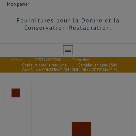
Mon panier
Fournitures pour la Dorure et la
Conservation-Restauration.
Accueil
→
RESTAURATION
→
Retoucher
→
Couleurs pour la retouche
→
Gamblin- en pâte-15ml
→
GAMBLIN® CONSERVATION 15ML | ORANGE DE MARS S1
AVIS À PROPOS DU PRODUIT
10
/10
VOIR L'ATTESTATION
Basé sur 1 avis