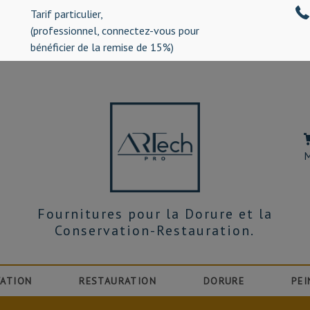
Tarif particulier,
%)
(professionnel, connectez-vous pour
bénéficier de la remise de 15%)
M
Fournitures pour la Dorure et la
Conservation-Restauration.
ATION
RESTAURATION
DORURE
PEI