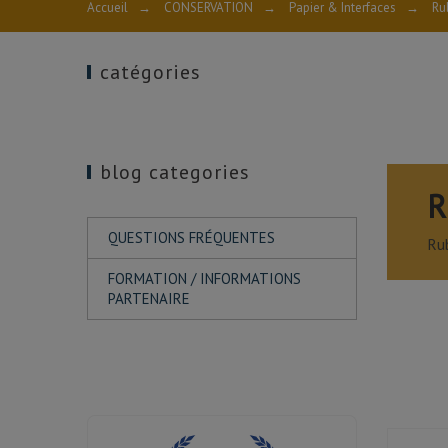
Accueil
→
CONSERVATION
→
Papier & Interfaces
→
Ru
catégories
blog categories
R
QUESTIONS FRÉQUENTES
Ru
FORMATION / INFORMATIONS
PARTENAIRE