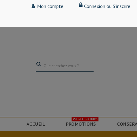
Tarif particulier,
Mon compte
Connexion ou S'inscrire
(professionnel, connectez-vous pour bénéficier de la remise de 15
PROMO EN COURS
ACCUEIL
PROMOTIONS
CONSERV