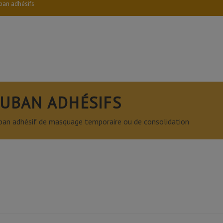
ban adhésifs
UBAN ADHÉSIFS
ban adhésif de masquage temporaire ou de consolidation