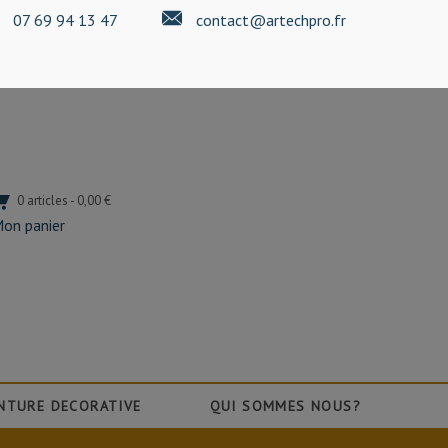
07 69 94 13 47
contact@artechpro.fr
0 articles - 0,00 €
on panier
NTURE DECORATIVE
QUI SOMMES NOUS?