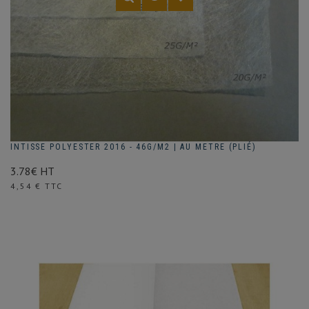
INTISSE POLYESTER 2016 - 46G/M2 | AU METRE (PLIÉ)
3.78€ HT
Prix
4,54 € TTC