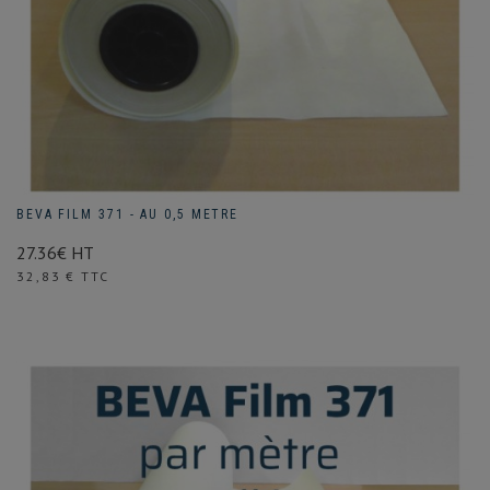
BEVA FILM 371 - AU 0,5 METRE
27.36€ HT
Prix
32,83 € TTC