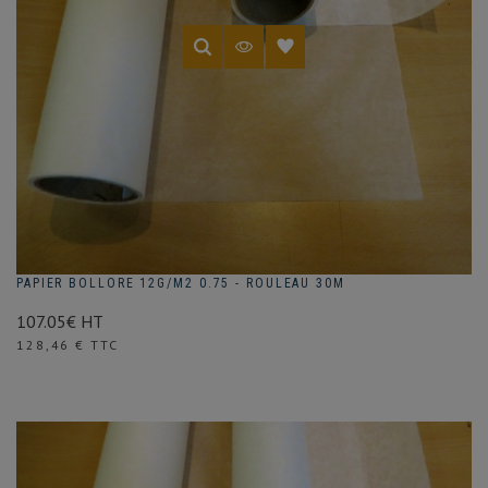
(1 avis)
PAPIER BOLLORE 12G/M2 0.75 - ROULEAU 30M
107.05€ HT
Prix
128,46 € TTC