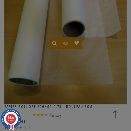
PAPIER BOLLORE 22G/M2 0.75 - ROULEAU 30M
9.5
/10
140.1€ HT
618 avis
Prix
168,12 € TTC