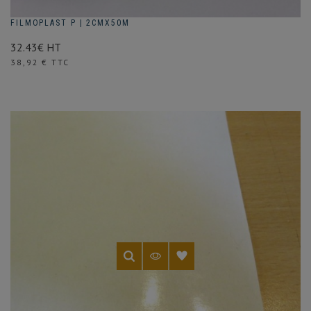
FILMOPLAST P | 2CMX50M
32.43€ HT
Prix
38,92 € TTC