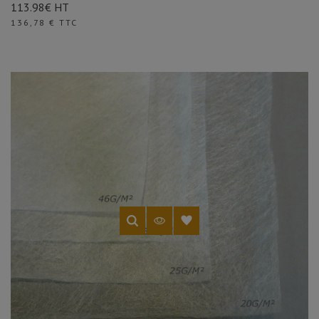
113.98€ HT
Prix
136,78 € TTC