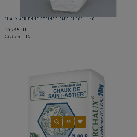
CHAUX AERIENNE ETEINTE CAEB CL90S - 1KG
10.73€ HT
Prix
12,88 € TTC