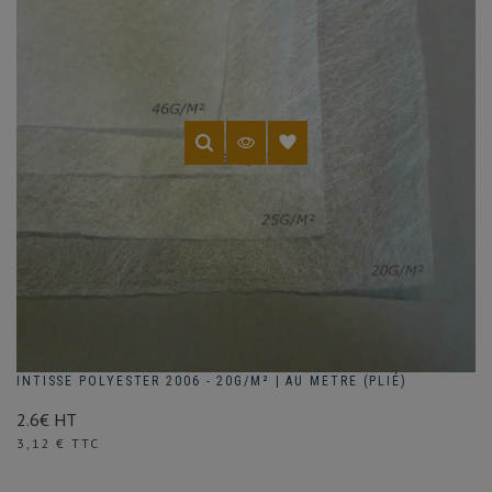
INTISSE POLYESTER 2006 - 20G/M² | AU METRE (PLIÉ)
2.6€ HT
Prix
3,12 € TTC