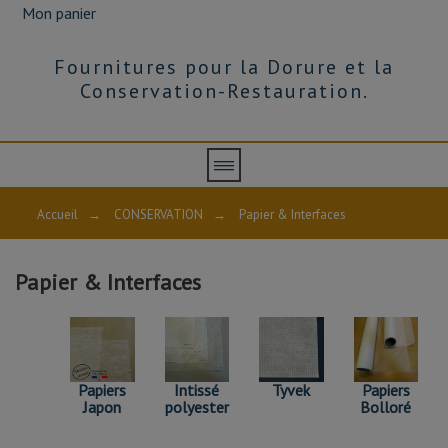
Mon panier
Fournitures pour la Dorure et la
Conservation-Restauration.
PAPIER
&
Accueil
→
CONSERVATION
→
Papier & Interfaces
INTERFACES
Papier
Papier & Interfaces
bolloré,
papier
Japon, intissé
de
CATÉGORIES
polyester,
Melinex...etc
Papiers
Intissé
Tyvek
Papiers
Intissé polyester
Papiers Bolloré
Japon
polyester
Bolloré
Papiers Japon
Tyvek