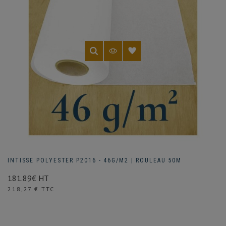
INTISSE POLYESTER P2016 - 46G/M2 | ROULEAU 50M
181.89€ HT
Prix
218,27 € TTC