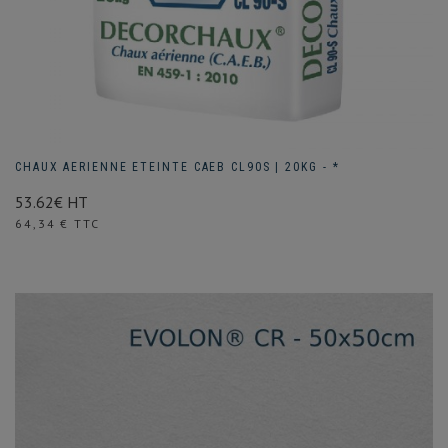
CHAUX AERIENNE ETEINTE CAEB CL90S | 20KG - *
53.62€ HT
Prix
64,34 € TTC