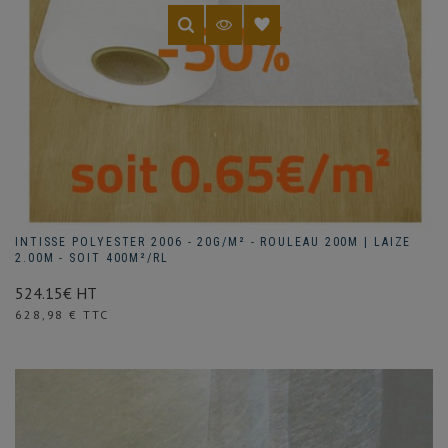
INTISSE POLYESTER 2006 - 20G/M² - ROULEAU 200M | LAIZE
2.00M - SOIT 400M²/RL
524.15€ HT
Prix
628,98 € TTC