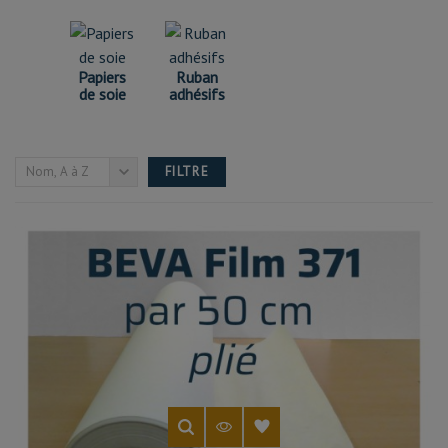
POIDS
Papiers
Ruban
de soie
adhésifs
0kg - 21kg
Nom, A à Z
FILTRE
PRIX
0,00 € - 802,00 €