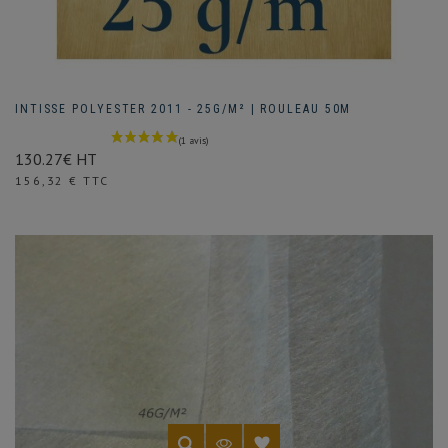
INTISSE POLYESTER 2011 - 25G/M² | ROULEAU 50M
130.27€ HT
Prix
156,32 € TTC