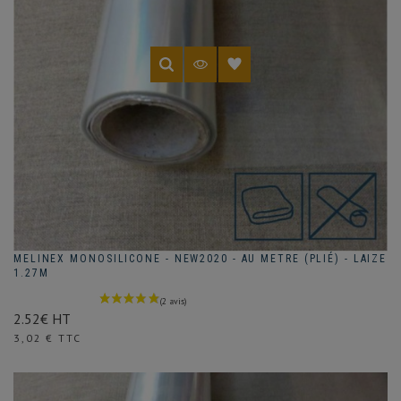
MELINEX MONOSILICONE - NEW2020 - AU METRE (PLIÉ) - LAIZE
1.27M
2.52€ HT
Prix
3,02 € TTC