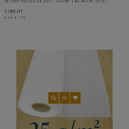
INTISSE POLYESTER 2011 - 25G/M² | AU METRE (PLIÉ)
3.78€ HT
Prix
4,54 € TTC