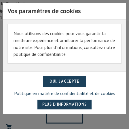
Tarif particulier,
Vos paramètres de cookies
(professionnel, connectez-vous pour bénéficier de la remise de
15%)
Nous utilisons des cookies pour vous garantir la
Tarif particulier,
meilleure expérience et améliorer la performance de
(professionnel, connectez-vous pour bénéficier de la
notre site. Pour plus d’informations, consultez notre
remise de 15%)
politique de confidentialité.
07 69 94 13 47
contact@artechpro.fr
Politique en matière de confidentialité et de cookies