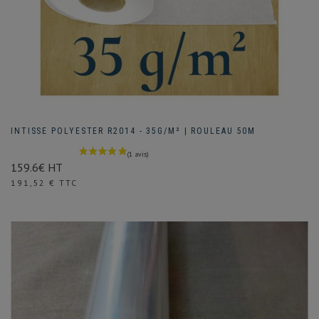
INTISSE POLYESTER R2014 - 35G/M² | ROULEAU 50M
159.6€ HT
Prix
191,52 € TTC