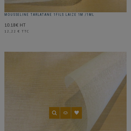
MOUSSELINE TARLATANE 1FILS LAIZE 1M /1ML
10.18€ HT
Prix
12,22 € TTC