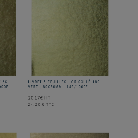
 16C
LIVRET 5 FEUILLES - OR COLLÉ 18C
000F
VERT | 80X80MM - 14G/1000F
20.17€ HT
Prix
24,20 € TTC