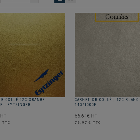
OR COLLÉ 22C ORANGE -
CARNET OR COLLÉ | 12C BLANC 
F - EYTZINGER
14G/1000F
 HT
66.64€ HT
Prix
€ TTC
79,97 € TTC