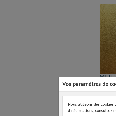
CARNET 
- 15.5G/
Vos paramètres de co
110.55€
Prix
132,66 
Nous utilisons des cookies 
d’informations, consultez no