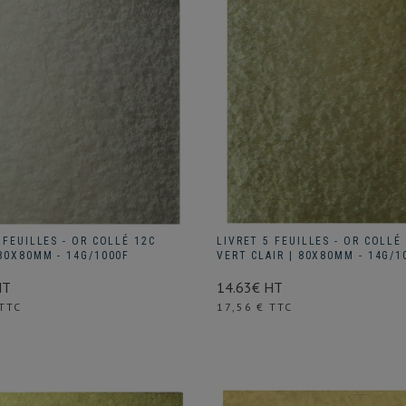
 FEUILLES - OR COLLÉ 12C
LIVRET 5 FEUILLES - OR COLLÉ
80X80MM - 14G/1000F
VERT CLAIR | 80X80MM - 14G/1
HT
14.63€ HT
Prix
 TTC
17,56 € TTC