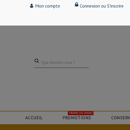
Tarif particulier,
Mon compte
Connexion ou S'inscrire
(professionnel, connectez-vous pour bénéficier de la remise de 15
PROMO EN COURS
ACCUEIL
PROMOTIONS
CONSERV