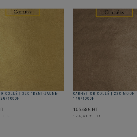
R COLLÉ | 22C "DEMI-JAUNE-
CARNET OR COLLÉ | 22C MOON 
2.2G/1000F
14G/1000F
HT
103.68€ HT
Prix
€ TTC
124,41 € TTC