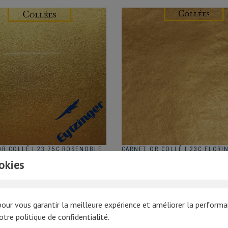
OR COLLÉ | 23.75C ROSENOBLE
CARNET OR COLLÉ | 23C FLORIN
1000F - EYTZINGER
14G/1000F
okies
 HT
94.17€ HT
Prix
€ TTC
113,00 € TTC
pour vous garantir la meilleure expérience et améliorer la performa
tre politique de confidentialité.