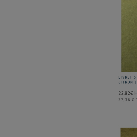
LIVRET 5
CITRON |
22.82€ 
Prix
27,38 € 