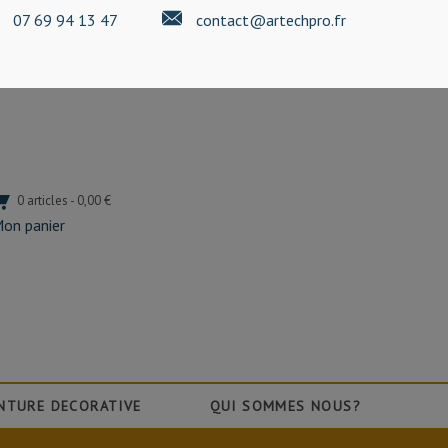
07 69 94 13 47
contact@artechpro.fr
0 articles - 0,00 €
on panier
NTURE DECORATIVE
QUI SOMMES NOUS?