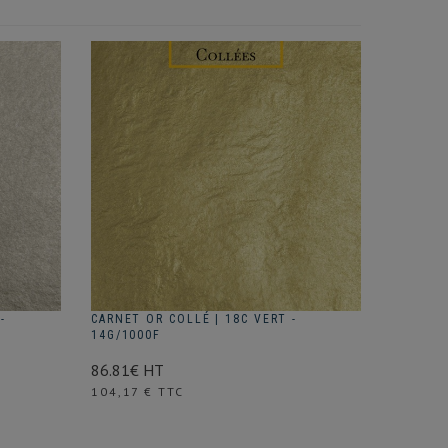
-
CARNET OR COLLÉ | 18C VERT -
14G/1000F
86.81€ HT
Prix
104,17 € TTC