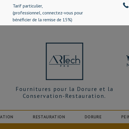
Tarif particulier,
%)
(professionnel, connectez-vous pour
bénéficier de la remise de 15%)
M
Fournitures pour la Dorure et la
Conservation-Restauration.
ATION
RESTAURATION
DORURE
PEI