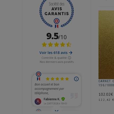
CARNET 
15G/1000
102.02€
Prix
122,42 