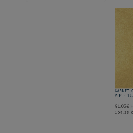
CARNET O
VIF" - 1
91.03€ 
Prix
109,23 