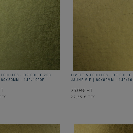
 FEUILLES - OR COLLÉ 20C
LIVRET 5 FEUILLES - OR COLLÉ 
 80X80MM - 14G/1000F
JAUNE VIF | 80X80MM - 14G/10
HT
23.04€ HT
Prix
TTC
27,65 € TTC