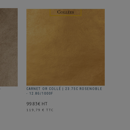
-
CARNET OR COLLÉ | 23.75C ROSENOBLE
- 12.8G/1000F
99.83€ HT
Prix
119,79 € TTC