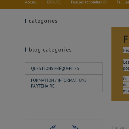
Accueil
→
DORURE
→
Feuilles et poudres Or
→
Feuille
catégories
F
blog categories
Feu
Les
pos
QUESTIONS FRÉQUENTES
Ce 
FORMATION / INFORMATIONS
de 
PARTENAIRE
mix
Trier par :