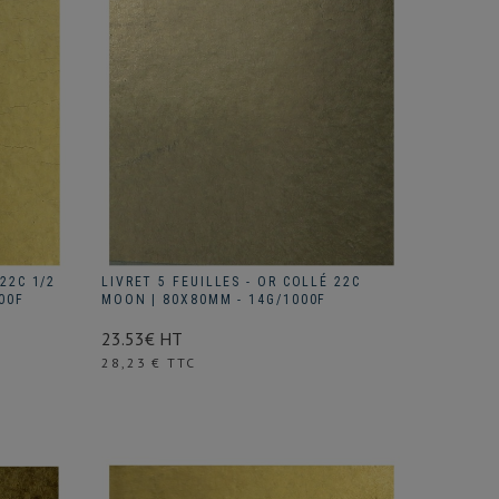
22C 1/2
LIVRET 5 FEUILLES - OR COLLÉ 22C
00F
MOON | 80X80MM - 14G/1000F
23.53€ HT
Prix
28,23 € TTC