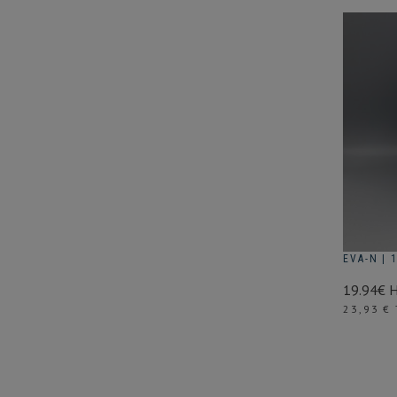
EVA-N | 
19.94€ 
Prix
23,93 €