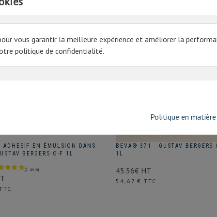
okies
pour vous garantir la meilleure expérience et améliorer la performa
tre politique de confidentialité.
Politique en matière
L ADHESIF EN ÉMULSION DANS
BEVA® 371 - GUSTAV BERGERS O
GUSTAV BERGERS O-F 1L
1L
45.56€ HT
HT
Prix
54,67 € TTC
 TTC