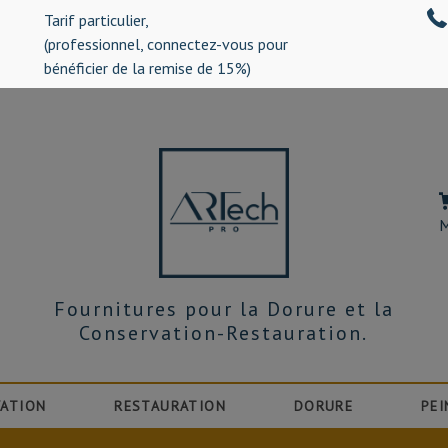
Tarif particulier,
%)
(professionnel, connectez-vous pour
bénéficier de la remise de 15%)
M
Fournitures pour la Dorure et la
Conservation-Restauration.
ATION
RESTAURATION
DORURE
PEI