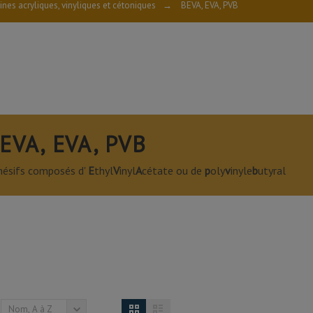
ines acryliques, vinyliques et cétoniques
→
BEVA, EVA, PVB
EVA, EVA, PVB
hésifs composés d'
E
thyl
V
inyl
A
cétate ou de
p
oly
v
inyle
b
utyral
Nom, A à Z