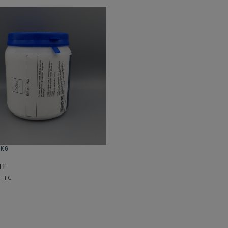
1KG
HT
 TTC