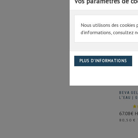
Vos paramètres de co
Nous utilisons des cookies 
d’informations, consultez no
BEVA GE
L'EAU | 
67.08€ 
Prix
80,50 €