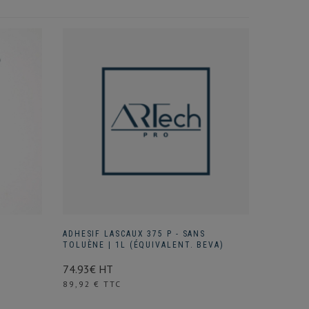
ADHESIF LASCAUX 375 P - SANS
TOLUÈNE | 1L (ÉQUIVALENT. BEVA)
74.93€ HT
Prix
89,92 € TTC