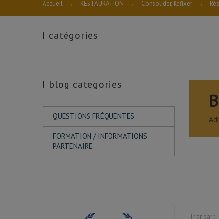
Accueil
→
RESTAURATION
→
Consolider, Refixer
→
Rés
catégories
blog categories
B
QUESTIONS FRÉQUENTES
Ad
FORMATION / INFORMATIONS
PARTENAIRE
Trier par :