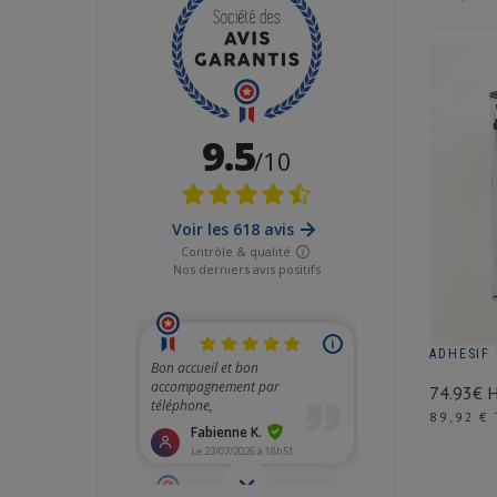
ADHESIF 
74.93€ 
Prix
89,92 €