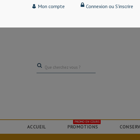
Tarif particulier,
Mon compte
Connexion ou S'inscrire
(professionnel, connectez-vous pour bénéficier de la remise de 15
PROMO EN COURS
ACCUEIL
PROMOTIONS
CONSERV