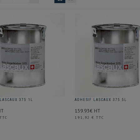
LASCAUX 375 1L
ADHESIF LASCAUX 375 5L
HT
159.93€ HT
Prix
 TTC
191,92 € TTC