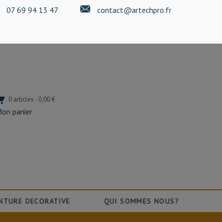
07 69 94 13 47
contact@artechpro.fr
0 articles - 0,00 €
on panier
NTURE DECORATIVE
QUI SOMMES NOUS?