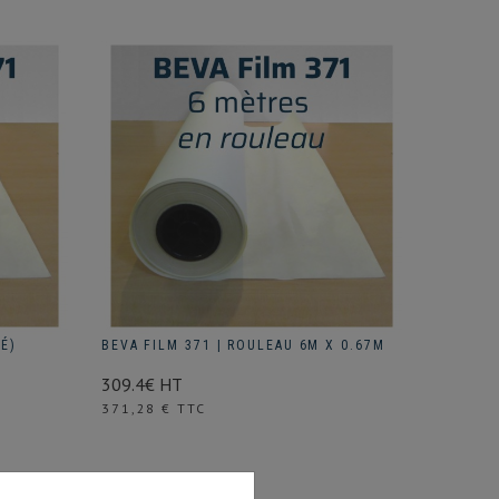
IÉ)
BEVA FILM 371 | ROULEAU 6M X 0.67M
309.4€ HT
Prix
371,28 € TTC