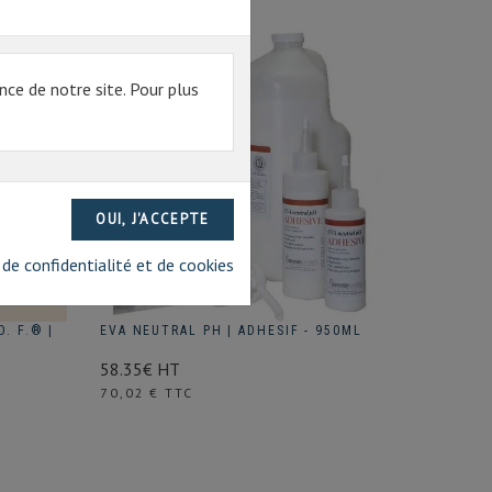
nce de notre site. Pour plus
 de confidentialité et de cookies
. F.® |
EVA NEUTRAL PH | ADHESIF - 950ML
58.35€ HT
Prix
70,02 € TTC