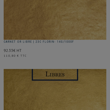
CARNET OR LIBRE | 23C FLORIN- 14G/1000F
92.33€ HT
Prix
110,80 € TTC