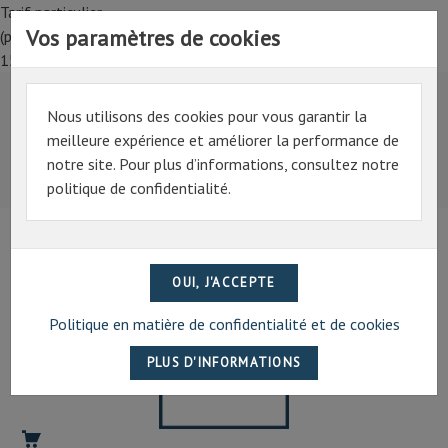
Tarif particulier,
Vos paramètres de cookies
(professionnel, connectez-vous pour bénéficier de la remise de
15%)
Nous utilisons des cookies pour vous garantir la
Tarif particulier,
meilleure expérience et améliorer la performance de
(professionnel, connectez-vous pour bénéficier de la
notre site. Pour plus d’informations, consultez notre
remise de 15%)
politique de confidentialité.
07 69 94 13 47
contact@artechpro.fr
FEUILLES
OR
Politique en matière de confidentialité et de cookies
LIBRES
Carnets
de
feuilles
d'or