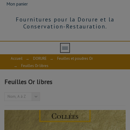
libres
Mon panier
de
22
à
Fournitures pour la Dorure et la
24
carats
Conservation-Restauration.
pour
la
dorure
à
l'assiette
et
à
Accueil
→
DORURE
→
Feuilles et poudres Or
la
→
Feuilles Or libres
mixtion.
Or
véritable
certifiable,
Feuilles Or libres
qualité
professionnelle.
La
Nom, A à Z
feuille
se
manipule
à
l'aide
d'une
palette