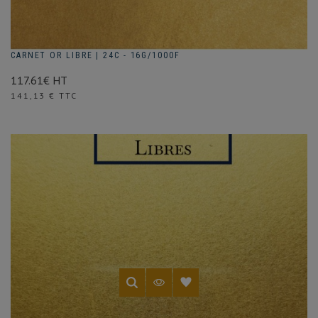
CARNET OR LIBRE | 24C - 16G/1000F
117.61€ HT
Prix
141,13 € TTC