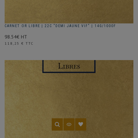
CARNET OR LIBRE | 22C "DEMI JAUNE VIF" | 14G/1000F
98.54€ HT
Prix
118,25 € TTC