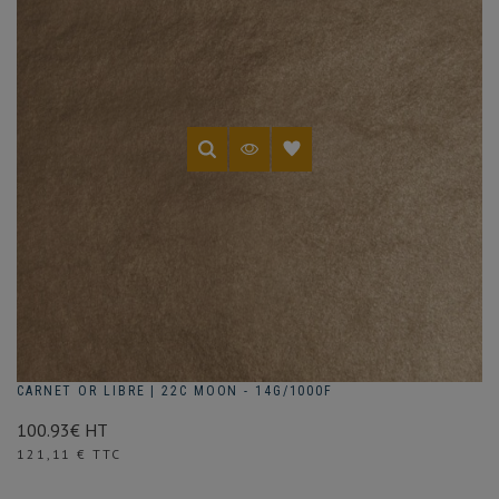
CARNET OR LIBRE | 22C MOON - 14G/1000F
100.93€ HT
Prix
121,11 € TTC