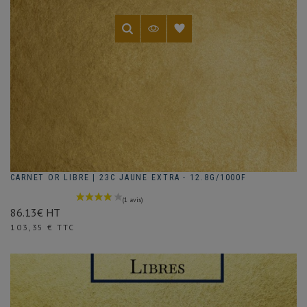
CARNET OR LIBRE | 23C JAUNE EXTRA - 12.8G/1000F
86.13€ HT
Prix
103,35 € TTC