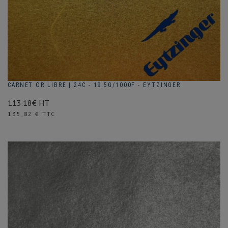
CARNET OR LIBRE | 24C - 19.5G/1000F - EYTZINGER
113.18€ HT
Prix
135,82 € TTC