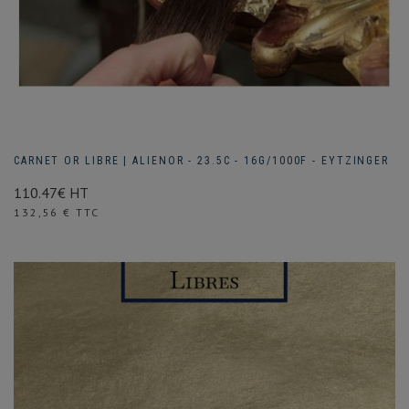
CARNET OR LIBRE | ALIENOR - 23.5C - 16G/1000F - EYTZINGER
110.47€ HT
Prix
132,56 € TTC
(1 avis)