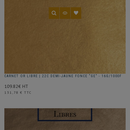
CARNET OR LIBRE | 22C DEMI-JAUNE FONCE "GE" - 16G/1000F
109.82€ HT
Prix
131,78 € TTC