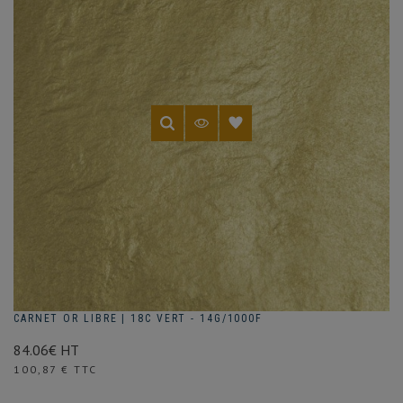
CARNET OR LIBRE | 18C VERT - 14G/1000F
84.06€ HT
Prix
100,87 € TTC