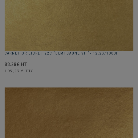
CARNET OR LIBRE | 22C "DEMI JAUNE VIF"- 12.2G/1000F
88.28€ HT
Prix
105,93 € TTC