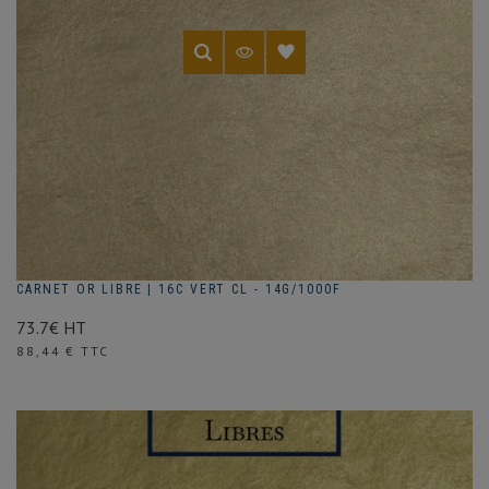
CARNET OR LIBRE | 16C VERT CL - 14G/1000F
73.7€ HT
Prix
88,44 € TTC