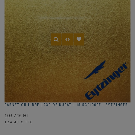
CARNET OR LIBRE | 23C OR DUCAT - 15.5G/1000F - EYTZINGER
103.74€ HT
Prix
124,49 € TTC