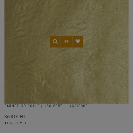
à
dorer
et
se
coupe
sur
un
coussin
à
dorer,
à
l'aide
d'un
couteau
à
dorer.
CARNET OR COLLÉ | 18C VERT - 14G/1000F
86.81€ HT
Prix
104,17 € TTC