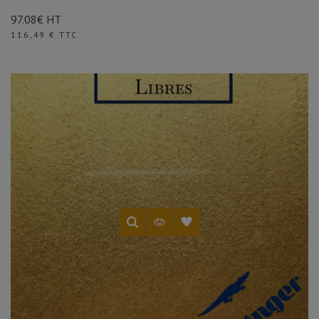
97.08€ HT
Prix
116,49 € TTC