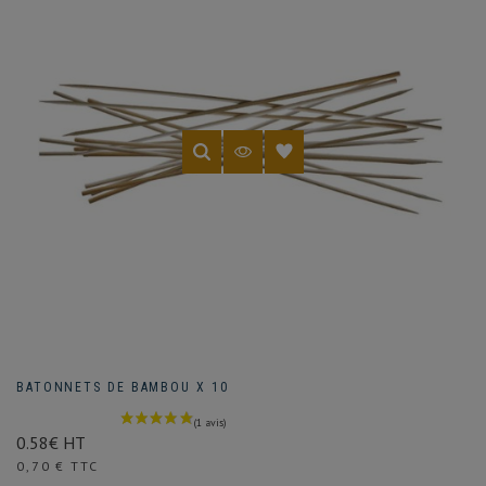
vernis,
prélèvements
et
analyses...etc
BATONNETS DE BAMBOU X 10
0.58€ HT
Prix
0,70 € TTC