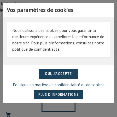
Tarif particulier,
Vos paramètres de cookies
(professionnel, connectez-vous pour bénéficier de la remise de
15%)
Nous utilisons des cookies pour vous garantir la
Tarif particulier,
meilleure expérience et améliorer la performance de
(professionnel, connectez-vous pour bénéficier de la
notre site. Pour plus d’informations, consultez notre
remise de 15%)
politique de confidentialité.
07 69 94 13 47
contact@artechpro.fr
Politique en matière de confidentialité et de cookies