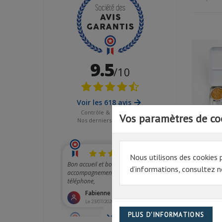
Vos paramètres de co
Nous utilisons des cookies 
SET KRE
B72 - VA
d’informations, consultez no
99.24€ 
Prix
119,09 