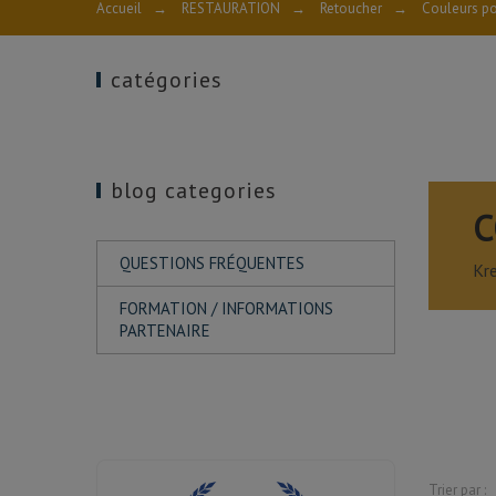
Accueil
→
RESTAURATION
→
Retoucher
→
Couleurs po
catégories
blog categories
C
QUESTIONS FRÉQUENTES
Kre
FORMATION / INFORMATIONS
PARTENAIRE
Trier par :