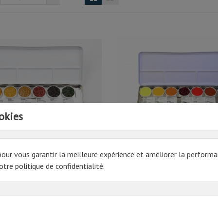
okies
pour vous garantir la meilleure expérience et améliorer la performa
MER - RETOUCHE EN PARALOID
SET KREMER | COULEUR DE RE
N EYCK 2, AVEC SPINELLE NOIR
EN PARALOID B72
tre politique de confidentialité.
HT
87.3€ HT
€ TTC
Prix
104,76 € TTC