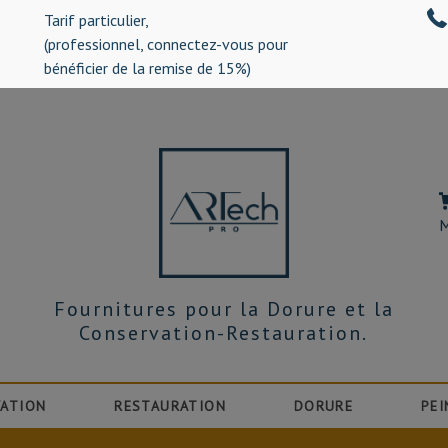
Tarif particulier,
%)
(professionnel, connectez-vous pour
bénéficier de la remise de 15%)
M
Fournitures pour la Dorure et la
Conservation-Restauration.
ATION
RESTAURATION
DORURE
PEI