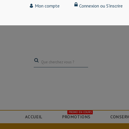
Tarif particulier,
Mon compte
Connexion ou S'inscrire
(professionnel, connectez-vous pour bénéficier de la remise de 15
PROMO EN COURS
ACCUEIL
PROMOTIONS
CONSERV