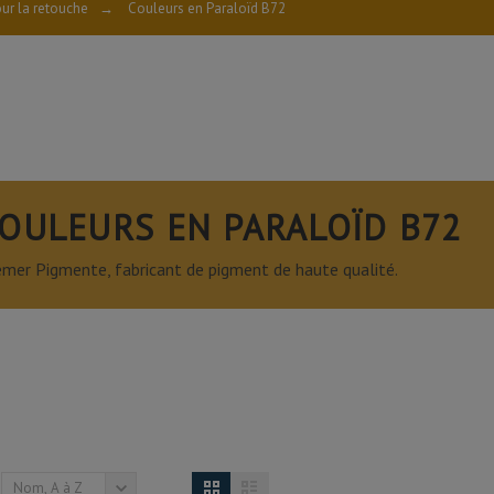
ur la retouche
→
Couleurs en Paraloïd B72
OULEURS EN PARALOÏD B72
mer Pigmente, fabricant de pigment de haute qualité.
Nom, A à Z