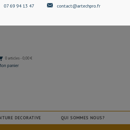
07 69 94 13 47
contact@artechpro.fr
0 articles - 0,00 €
on panier
NTURE DECORATIVE
QUI SOMMES NOUS?