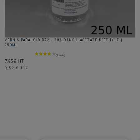
VERNIS PARALOID B72 - 20% DANS L'ACETATE D'ETHYLE |
250ML
7.93€ HT
Prix
9,52 € TTC