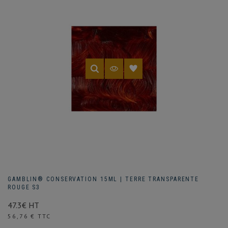
GAMBLIN® CONSERVATION 15ML | TERRE TRANSPARENTE
ROUGE S3
47.3€ HT
Prix
56,76 € TTC