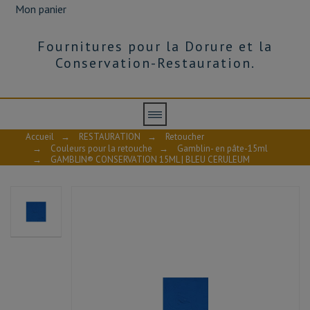
Mon panier
Fournitures pour la Dorure et la
Conservation-Restauration.
Accueil
→
RESTAURATION
→
Retoucher
→
Couleurs pour la retouche
→
Gamblin- en pâte-15ml
→
GAMBLIN® CONSERVATION 15ML | BLEU CERULEUM