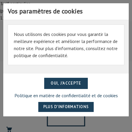
Tarif particulier,
Vos paramètres de cookies
(professionnel, connectez-vous pour bénéficier de la remise de
15%)
Nous utilisons des cookies pour vous garantir la
Tarif particulier,
meilleure expérience et améliorer la performance de
(professionnel, connectez-vous pour bénéficier de la
notre site. Pour plus d’informations, consultez notre
remise de 15%)
politique de confidentialité.
07 69 94 13 47
contact@artechpro.fr
Politique en matière de confidentialité et de cookies