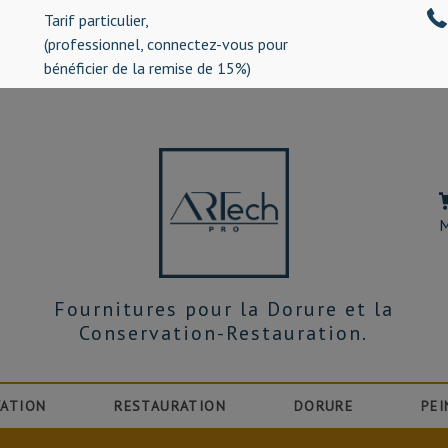
Tarif particulier,
%)
(professionnel, connectez-vous pour
bénéficier de la remise de 15%)
M
Fournitures pour la Dorure et la
Conservation-Restauration.
ATION
RESTAURATION
DORURE
PEI