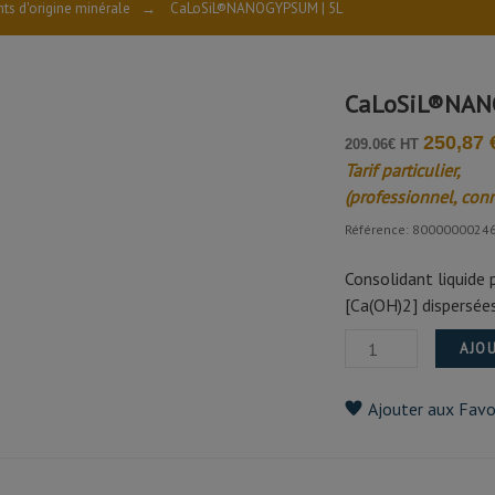
nts d'origine minérale
→
CaLoSiL®NANOGYPSUM | 5L
CaLoSiL®NAN
250,87 
209.06€ HT
amme-INFO
Tarif particulier,
(professionnel, con
nfo
Référence: 8000000024
Consolidant liquide
[Ca(OH)2] dispersées
AJOU
Ajouter aux Favo