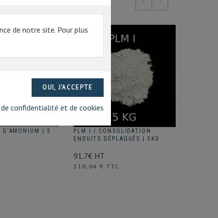
nce de notre site. Pour plus
 de confidentialité et de cookies
 D'AMONIUM | 5
PLM I / CONSOLIDATION
CYCLOD
ENDUITS DÉPLAQUÉS | 5KG
213€ H
91.7€ HT
Prix
255,60 
Prix
110,04 € TTC