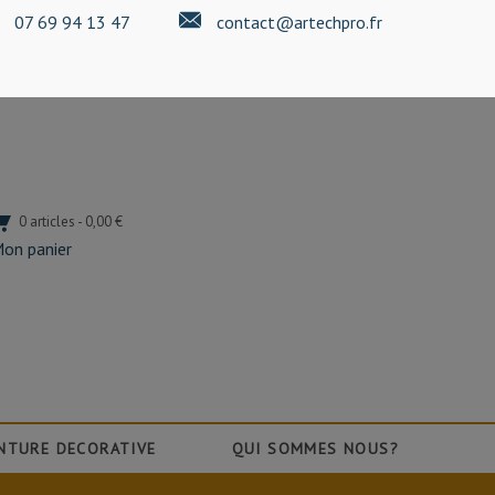
07 69 94 13 47
contact@artechpro.fr
0 articles - 0,00 €
on panier
NTURE DECORATIVE
QUI SOMMES NOUS?