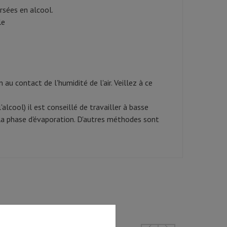
sées en alcool.
le
u contact de l'humidité de l'air. Veillez à ce
'alcool) il est conseillé de travailler à basse
 la phase d'évaporation. D'autres méthodes sont