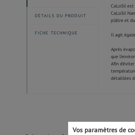
CaLoSil est
CaLoSil Nan
DÉTAILS DU PRODUIT
plâtre et du
FICHE TECHNIQUE
Il agit éga
Après évapor
que l'envir
Afin d'évite
température
détaillées 
Vos paramètres de co