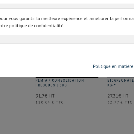
pour vous garantir la meilleure expérience et améliorer la performa
tre politique de confidentialité.
Politique en matière
PLM A / CONSOLIDATION
BICARBONATE
FRESQUES | 5KG
KG-*
91.7€ HT
27.31€ HT
Prix
Prix
110,04 € TTC
32,77 € TTC