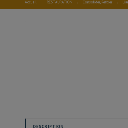
Accueil
→
RESTAURATION
→
Consolider, Refixer
→
Lia
CALOSILg
CALOSIL-i
DESCRIPTION