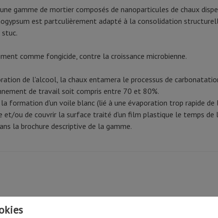
 une gamme de mortier composés de nanoparticules de chaux disper
ogypsum est partculièrement adapté à la consolidation structurel
 stuc.
lement comme fongicide, contre la croissance microbienne.
ation de l'alcool, la chaux entamera le processus de carbonatation a
onnement de travail soit compris entre 70 et 80%.
r la formation d'un voile blanc (lié à une évaporation trop rapide de l
 et/ou de couvrir la surface traité d'un film plastique le temps de
dans la brochure descriptive de la gamme.
okies