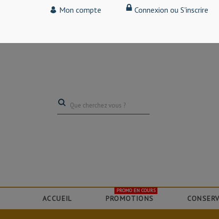
Tarif particulier,
Mon compte
Connexion ou S'inscrire
(professionnel, connectez-vous pour bénéficier de la remise de 15
PROMO EN COURS
ACCUEIL
PROMOTIONS
CONSERV