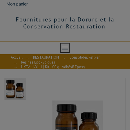
Mon panier
Fournitures pour la Dorure et la
Conservation-Restauration.
Accueil
→
RESTAURATION
→
Consolider, Refixer
→
Résines Epoxydiques
→
HXTAL NYL-1 | Kit 100 g - Adhésif Epoxy