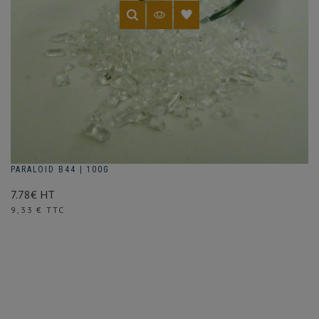
PARALOID B44 | 100G
7.78€ HT
Prix
9,33 € TTC