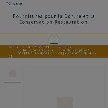
Mon panier
Fournitures pour la Dorure et la
Conservation-Restauration.
Accueil
→
RESTAURATION
→
Retoucher
→
Couleurs pour la retouche
→
Gamblin- en pâte-15ml
→
GAMBLIN® CONSERVATION 15ML | BLANC POUR MELANGE
S1