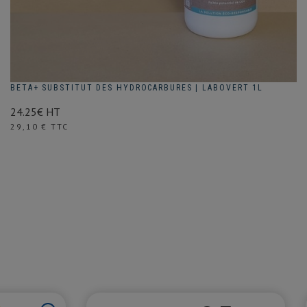
BETA+ SUBSTITUT DES HYDROCARBURES | LABOVERT 1L
24.25€ HT
Prix
29,10 € TTC