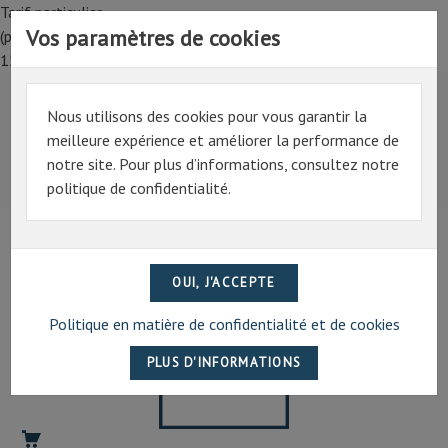
Tarif particulier,
Vos paramètres de cookies
(professionnel, connectez-vous pour bénéficier de la remise de
15%)
Nous utilisons des cookies pour vous garantir la
Tarif particulier,
meilleure expérience et améliorer la performance de
(professionnel, connectez-vous pour bénéficier de la
notre site. Pour plus d’informations, consultez notre
remise de 15%)
politique de confidentialité.
07 69 94 13 47
contact@artechpro.fr
Politique en matière de confidentialité et de cookies