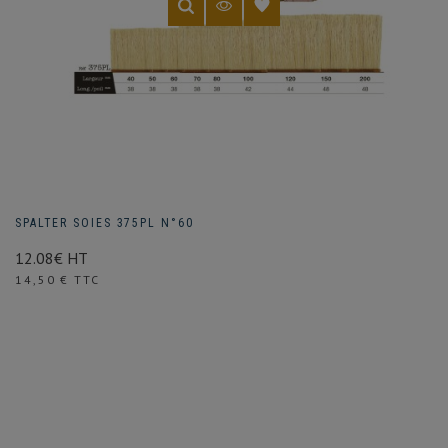
SPALTER SOIES 375PL N°60
12.08€ HT
Prix
14,50 € TTC