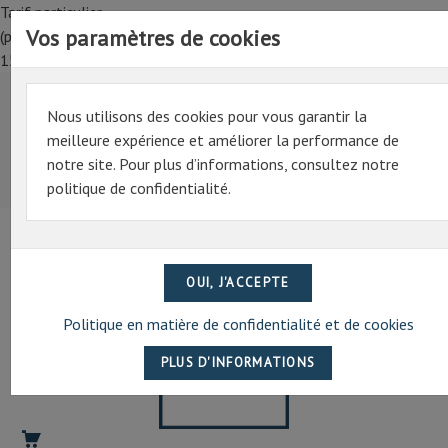
Tarif particulier,
Vos paramètres de cookies
(professionnel, connectez-vous pour bénéficier de la remise de
15%)
Nous utilisons des cookies pour vous garantir la
Tarif particulier,
meilleure expérience et améliorer la performance de
(professionnel, connectez-vous pour bénéficier de la
notre site. Pour plus d’informations, consultez notre
remise de 15%)
politique de confidentialité.
07 69 94 13 47
contact@artechpro.fr
Politique en matière de confidentialité et de cookies