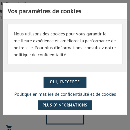
Tarif particulier,
Vos paramètres de cookies
(professionnel, connectez-vous pour bénéficier de la remise de
15%)
Nous utilisons des cookies pour vous garantir la
Tarif particulier,
meilleure expérience et améliorer la performance de
(professionnel, connectez-vous pour bénéficier de la
notre site. Pour plus d’informations, consultez notre
remise de 15%)
politique de confidentialité.
07 69 94 13 47
contact@artechpro.fr
Politique en matière de confidentialité et de cookies