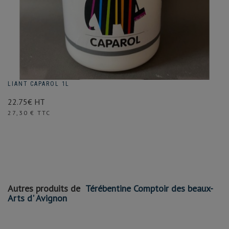
LIANT CAPAROL 1L
22.75€ HT
Prix
27,30 € TTC
Autres produits de
Térébentine Comptoir des beaux-
Arts d' Avignon