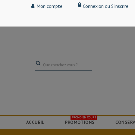
Tarif particulier,
Mon compte
Connexion ou S'inscrire
(professionnel, connectez-vous pour bénéficier de la remise de 15
PROMO EN COURS
ACCUEIL
PROMOTIONS
CONSERV