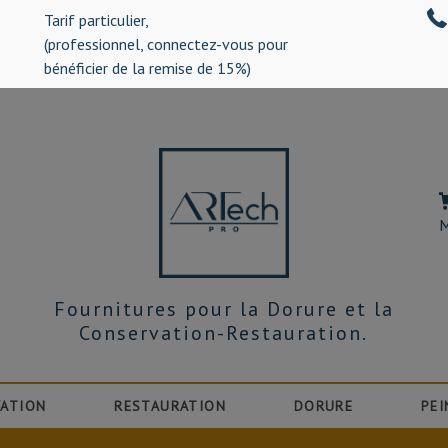
Tarif particulier,
%)
(professionnel, connectez-vous pour
bénéficier de la remise de 15%)
M
Fournitures pour la Dorure et la
Conservation-Restauration.
ATION
RESTAURATION
DORURE
PEI