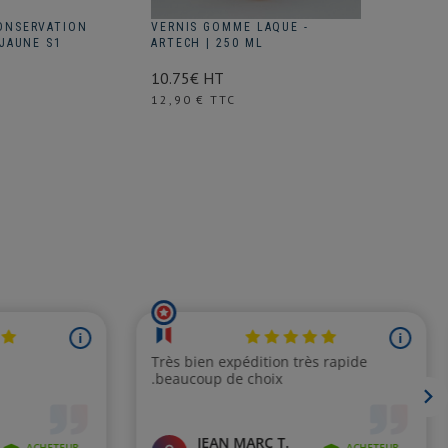
ONSERVATION
VERNIS GOMME LAQUE -
KIT MIC
 JAUNE S1
ARTECH | 250 ML
UNIVERS
10.75€ HT
13.38€ 
Prix
12,90 € TTC
Prix
16,06 €