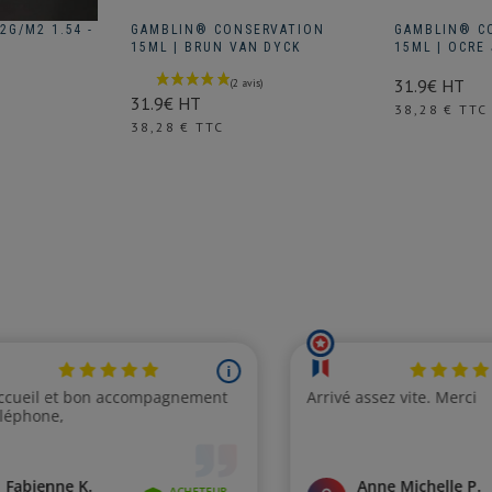
2G/M2 1.54 -
GAMBLIN® CONSERVATION
GAMBLIN® C
15ML | BRUN VAN DYCK
15ML | OCRE
31.9€ HT
31.9€ HT
Prix
38,28 € TTC
Prix
38,28 € TTC