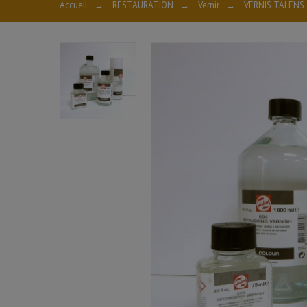
Accueil
→
RESTAURATION
→
Vernir
→
VERNIS TALENS 