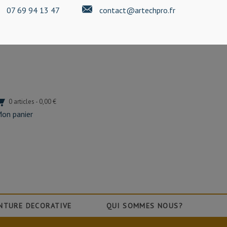
07 69 94 13 47
contact@artechpro.fr
0 articles - 0,00 €
on panier
NTURE DECORATIVE
QUI SOMMES NOUS?