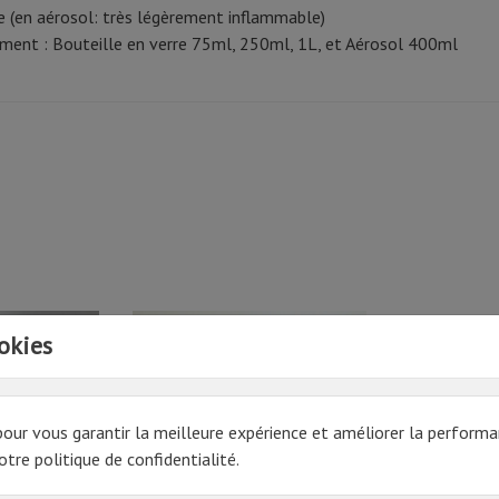
 (en aérosol: très légèrement inflammable)
ment : Bouteille en verre 75ml, 250ml, 1L, et Aérosol 400ml
okies
pour vous garantir la meilleure expérience et améliorer la performa
tre politique de confidentialité.