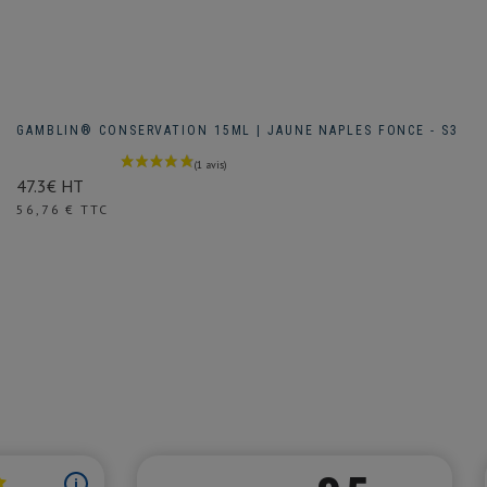
GAMBLIN® CONSERVATION 15ML | JAUNE NAPLES FONCE - S3
47.3€ HT
Prix
56,76 € TTC