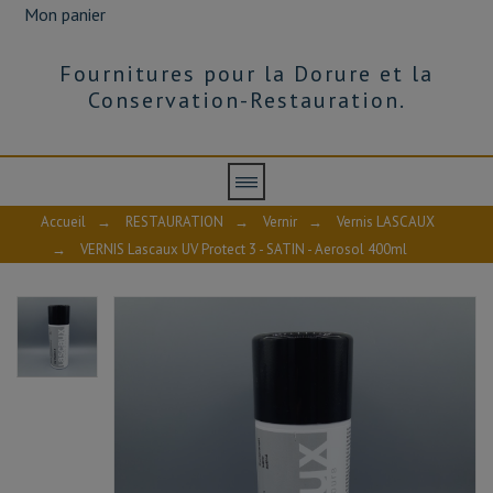
Mon panier
Fournitures pour la Dorure et la
Conservation-Restauration.
Accueil
→
RESTAURATION
→
Vernir
→
Vernis LASCAUX
→
VERNIS Lascaux UV Protect 3 - SATIN - Aerosol 400ml