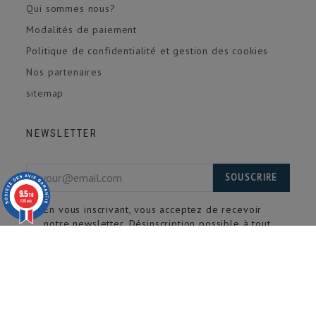
Qui sommes nous?
Modalités de paiement
Politique de confidentialité et gestion des cookies
Nos partenaires
sitemap
NEWSLETTER
SOUSCRIRE
9.5
/10
618 avis
En vous inscrivant, vous acceptez de recevoir
notre newsletter. Désinscription possible à tout
moment.
Abonnez vous à notre newsletter pour recevoir toutes
nos offres et nouveautés.