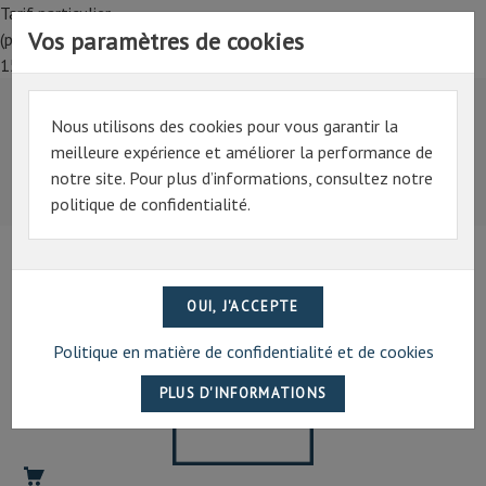
Tarif particulier,
Vos paramètres de cookies
(professionnel, connectez-vous pour bénéficier de la remise de
15%)
Nous utilisons des cookies pour vous garantir la
Tarif particulier,
meilleure expérience et améliorer la performance de
(professionnel, connectez-vous pour bénéficier de la
notre site. Pour plus d’informations, consultez notre
remise de 15%)
politique de confidentialité.
07 69 94 13 47
contact@artechpro.fr
Politique en matière de confidentialité et de cookies