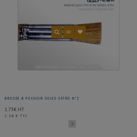
BROSSE A POCHOIR SOIES 397RD N°2
1.73€ HT
Prix
2,08 € TTC