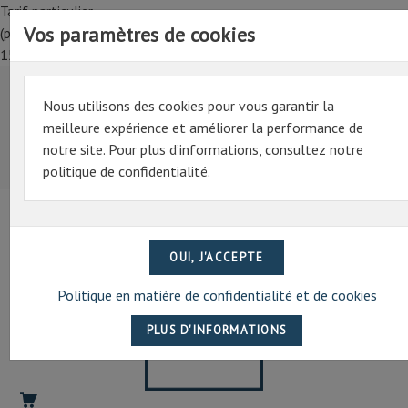
Tarif particulier,
Vos paramètres de cookies
(professionnel, connectez-vous pour bénéficier de la remise de
15%)
Nous utilisons des cookies pour vous garantir la
Tarif particulier,
meilleure expérience et améliorer la performance de
(professionnel, connectez-vous pour bénéficier de la
notre site. Pour plus d’informations, consultez notre
remise de 15%)
politique de confidentialité.
07 69 94 13 47
contact@artechpro.fr
Politique en matière de confidentialité et de cookies