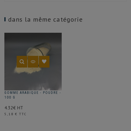
dans la même catégorie
GOMME ARABIQUE - POUDRE -
100 G
4.32€ HT
Prix
5,18 € TTC