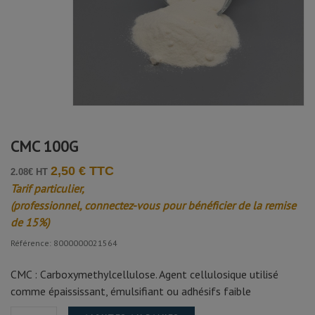
Avis soumis à un contrôle
DOUCET T.
Publié le 04/04/2025 à 17:43
(Date de commande : 18/03/2025)
Très bon service, je suis pleinement satisfait!
CMC 100G
2,50 € TTC
2.08€ HT
Tarif particulier,
(professionnel, connectez-vous pour bénéficier de la remise
de 15%)
Référence: 8000000021564
CMC : Carboxymethylcellulose. Agent cellulosique utilisé
comme épaississant, émulsifiant ou adhésifs faible