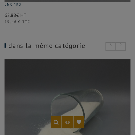
CMC 1KG
62.88€ HT
Prix
75,46 € TTC
dans la même catégorie