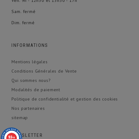
Ven. 9h - 12h30 et 13h30 - 17h
Sam. fermé
Dim. fermé
INFORMATIONS
Mentions légales
Conditions Générales de Vente
Qui sommes nous?
Modalités de paiement
Politique de confidentialité et gestion des cookies
Nos partenaires
sitemap
NEWSLETTER
9.5
/10