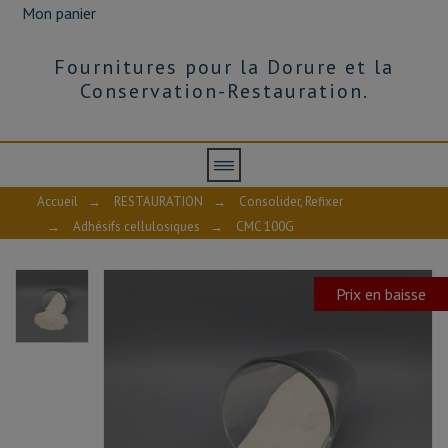
Mon panier
Fournitures pour la Dorure et la
Conservation-Restauration.
Accueil
→
RESTAURATION
→
Consolider, Refixer
→
Adhésifs cellulosiques
→
CMC 100G
Prix en baisse
AVIS À PROPOS DU PRODUIT
10
/10
VOIR L'ATTESTATION
Basé sur 1 avis