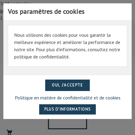
Tarif particulier,
Vos paramètres de cookies
(professionnel, connectez-vous pour bénéficier de la remise de
15%)
Nous utilisons des cookies pour vous garantir la
Tarif particulier,
meilleure expérience et améliorer la performance de
(professionnel, connectez-vous pour bénéficier de la
notre site. Pour plus d’informations, consultez notre
remise de 15%)
politique de confidentialité.
07 69 94 13 47
contact@artechpro.fr
Politique en matière de confidentialité et de cookies