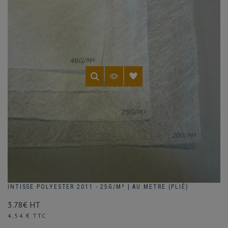
INTISSE POLYESTER 2011 - 25G/M² | AU METRE (PLIÉ)
3.78€ HT
Prix
4,54 € TTC