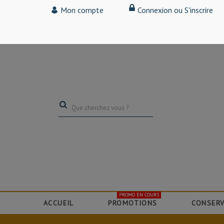
Tarif particulier,
Mon compte
Connexion ou S'inscrire
(professionnel, connectez-vous pour bénéficier de la remise de 15
PROMO EN COURS
ACCUEIL
PROMOTIONS
CONSERV