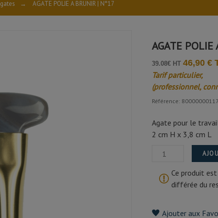
gates
→
AGATE POLIE A BRUNIR | N°17
AGATE POLIE 
46,90 €
39.08€ HT
Tarif particulier,
(professionnel, con
Référence: 8000000011
Agate pour le travai
2 cm H x 3,8 cm L
AJOU
Ce produit est
différée du r
Ajouter aux Favo