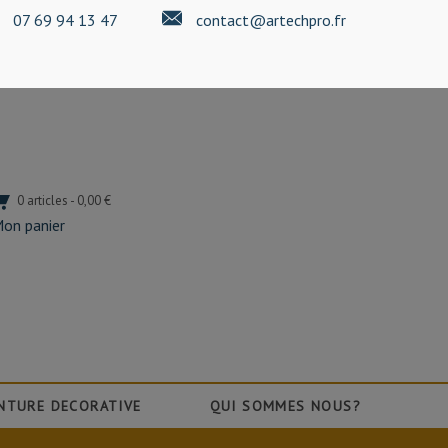
07 69 94 13 47
contact@artechpro.fr
0 articles - 0,00 €
on panier
NTURE DECORATIVE
QUI SOMMES NOUS?