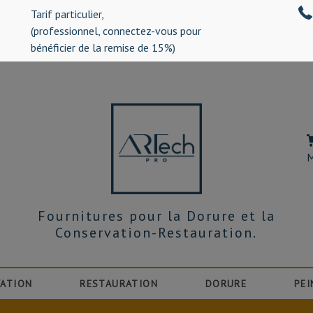
Tarif particulier,
%)
(professionnel, connectez-vous pour
bénéficier de la remise de 15%)
M
Fournitures pour la Dorure et la
Conservation-Restauration.
ATION
RESTAURATION
DORURE
PEI