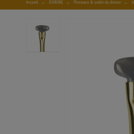
Accueil
→
DORURE
→
Pinceaux & outils du doreur
→
A