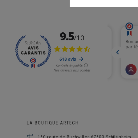
LA BOUTIQUE ARTECH
130 route de Bischwiller 67300
Schiltigheim