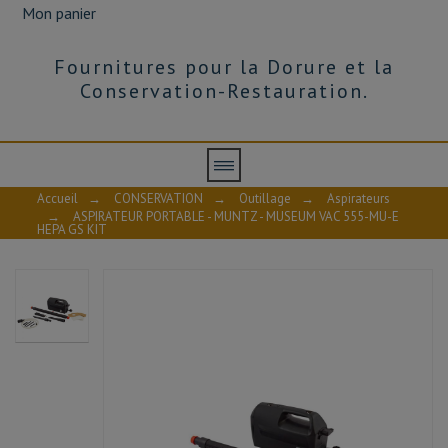
Mon panier
Fournitures pour la Dorure et la
Conservation-Restauration.
Accueil
→
CONSERVATION
→
Outillage
→
Aspirateurs
→
ASPIRATEUR PORTABLE - MUNTZ - MUSEUM VAC 555-MU-E
HEPA GS KIT
AVIS À PROPOS DU PRODUIT
10
/10
VOIR L'ATTESTATION
Basé sur 1 avis