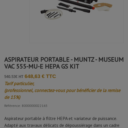
Avis soumis à un contrôle
Ouchene R.
Publié le 02/12/2025 à 12:12
(Date de commande : 06/11/2025)
Très bien
ASPIRATEUR PORTABLE - MUNTZ - MUSEUM
VAC 555-MU-E HEPA GS KIT
648,63 € TTC
540.53€ HT
Tarif particulier,
(professionnel, connectez-vous pour bénéficier de la remise
de 15%)
Référence: 8000000022165
Aspirateur portable à filtre HEPA et variateur de puissance.
Adapté aux travaux délicats de dépoussiérage dans un cadre