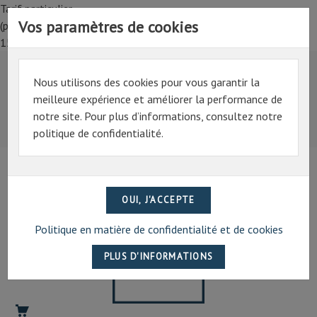
Tarif particulier,
Vos paramètres de cookies
(professionnel, connectez-vous pour bénéficier de la remise de
15%)
Nous utilisons des cookies pour vous garantir la
Tarif particulier,
meilleure expérience et améliorer la performance de
(professionnel, connectez-vous pour bénéficier de la
notre site. Pour plus d’informations, consultez notre
remise de 15%)
politique de confidentialité.
07 69 94 13 47
contact@artechpro.fr
Politique en matière de confidentialité et de cookies