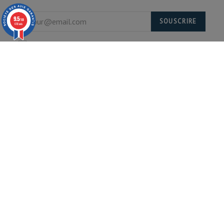
9.5
SOUSCRIRE
/10
618 avis
En vous inscrivant, vous acceptez de recevoir
notre newsletter. Désinscription possible à tout
moment.
Abonnez vous à notre newsletter pour recevoir toutes
nos offres et nouveautés.
© 2020 ARTECH Pro. Tous droits réservés.