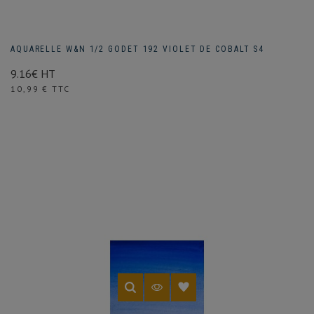
AQUARELLE W&N 1/2 GODET 192 VIOLET DE COBALT S4
9.16€ HT
Prix
10,99 € TTC