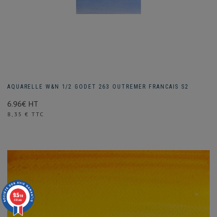
AQUARELLE W&N 1/2 GODET 263 OUTREMER FRANCAIS S2
6.96€ HT
Prix
8,35 € TTC
9.5
/10
618 avis