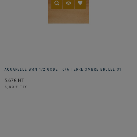
AQUARELLE W&N 1/2 GODET 076 TERRE OMBRE BRULEE S1
5.67€ HT
Prix
6,80 € TTC