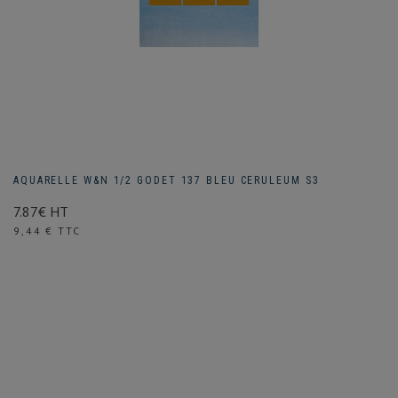
AQUARELLE W&N 1/2 GODET 137 BLEU CERULEUM S3
7.87€ HT
Prix
9,44 € TTC