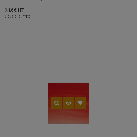
9.16€ HT
Prix
10,99 € TTC