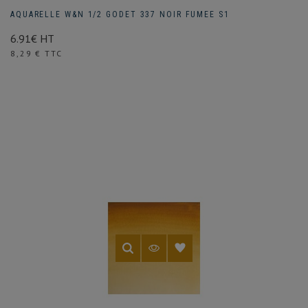
AQUARELLE W&N 1/2 GODET 337 NOIR FUMEE S1
6.91€ HT
Prix
8,29 € TTC