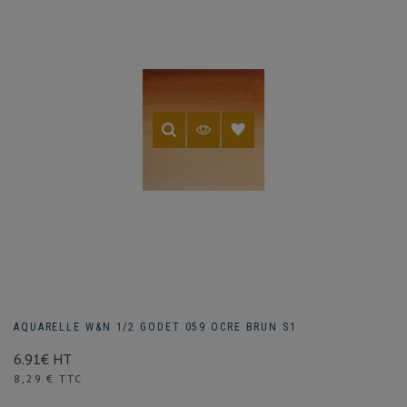
AQUARELLE W&N 1/2 GODET 059 OCRE BRUN S1
6.91€ HT
Prix
8,29 € TTC