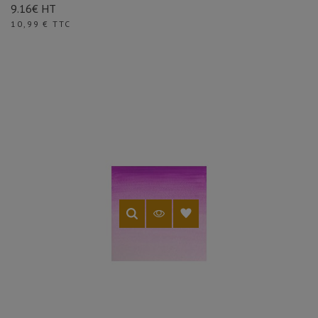
9.16€ HT
Prix
10,99 € TTC