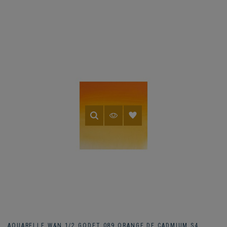
AQUARELLE W&N 1/2 GODET 089 ORANGE DE CADMIUM S4