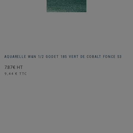
AQUARELLE W&N 1/2 GODET 185 VERT DE COBALT FONCE S3
7.87€ HT
Prix
9,44 € TTC