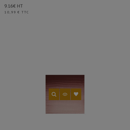
9.16€ HT
Prix
10,99 € TTC