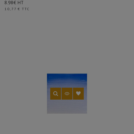
8.98€ HT
Prix
10,77 € TTC