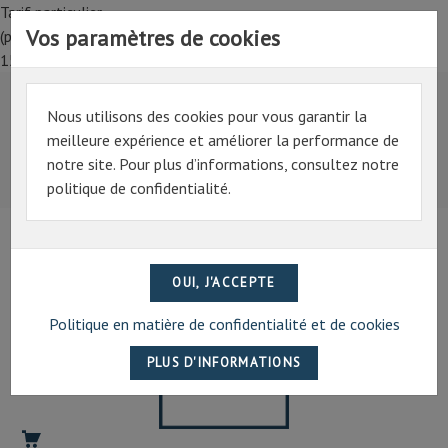
Tarif particulier,
Vos paramètres de cookies
(professionnel, connectez-vous pour bénéficier de la remise de
15%)
Nous utilisons des cookies pour vous garantir la
Tarif particulier,
meilleure expérience et améliorer la performance de
(professionnel, connectez-vous pour bénéficier de la
notre site. Pour plus d’informations, consultez notre
remise de 15%)
politique de confidentialité.
07 69 94 13 47
contact@artechpro.fr
Politique en matière de confidentialité et de cookies