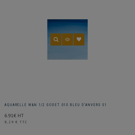
AQUARELLE W&N 1/2 GODET 010 BLEU D'ANVERS S1
6.91€ HT
Prix
8,29 € TTC