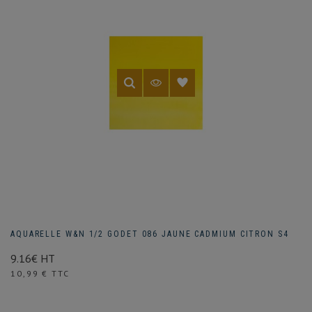
AQUARELLE W&N 1/2 GODET 086 JAUNE CADMIUM CITRON S4
9.16€ HT
Prix
10,99 € TTC