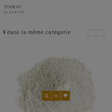
37.92€ HT
Prix
45,50 € TTC
dans la même catégorie