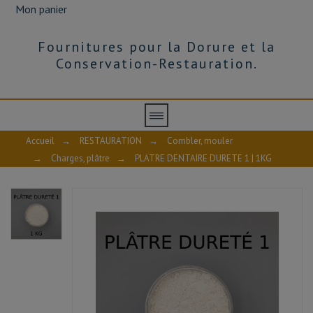
Mon panier
Fournitures pour la Dorure et la
Conservation-Restauration.
Accueil
→
RESTAURATION
→
Combler, mouler
→
Charges, plâtre
→
PLATRE DENTAIRE DURETE 1 | 1KG