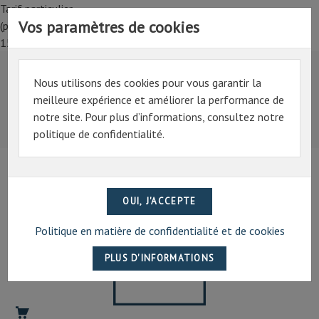
Tarif particulier,
Vos paramètres de cookies
(professionnel, connectez-vous pour bénéficier de la remise de
15%)
Nous utilisons des cookies pour vous garantir la
Tarif particulier,
meilleure expérience et améliorer la performance de
(professionnel, connectez-vous pour bénéficier de la
notre site. Pour plus d’informations, consultez notre
remise de 15%)
politique de confidentialité.
07 69 94 13 47
contact@artechpro.fr
Politique en matière de confidentialité et de cookies