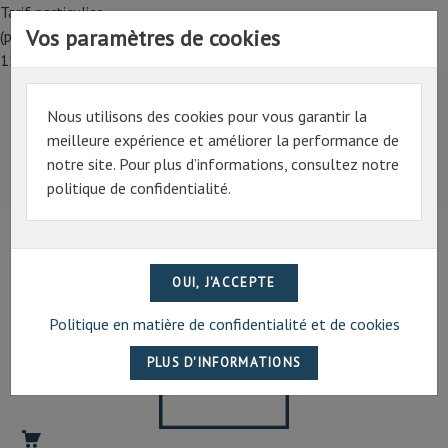
Tarif particulier,
Vos paramètres de cookies
(professionnel, connectez-vous pour bénéficier de la remise de
15%)
Nous utilisons des cookies pour vous garantir la
Tarif particulier,
meilleure expérience et améliorer la performance de
(professionnel, connectez-vous pour bénéficier de la
notre site. Pour plus d’informations, consultez notre
remise de 15%)
politique de confidentialité.
07 69 94 13 47
contact@artechpro.fr
Politique en matière de confidentialité et de cookies