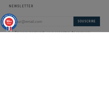
NEWSLETTER
9.5
SOUSCRIRE
/10
618 avis
En vous inscrivant, vous acceptez de recevoir
notre newsletter. Désinscription possible à tout
moment.
Abonnez vous à notre newsletter pour recevoir toutes
nos offres et nouveautés.