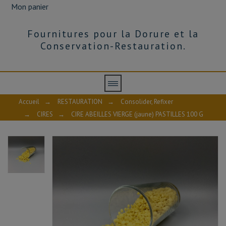
Mon panier
Fournitures pour la Dorure et la
Conservation-Restauration.
Accueil
→
RESTAURATION
→
Consolider, Refixer
→
CIRES
→
CIRE ABEILLES VIERGE (jaune) PASTILLES 100 G