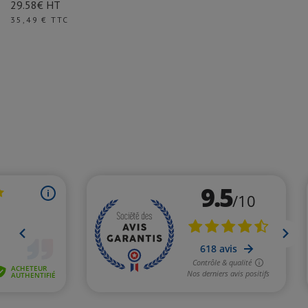
29.58€ HT
Prix
35,49 € TTC