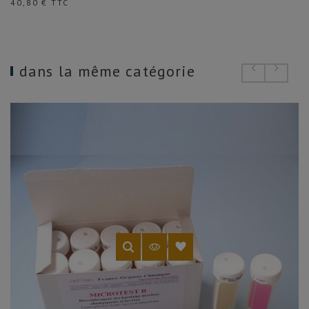
Prix
40,80 € TTC
dans la même catégorie