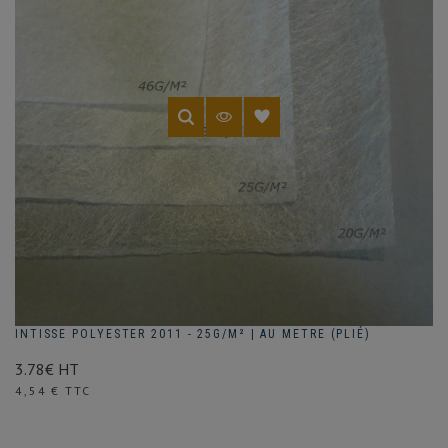
INTISSE POLYESTER 2011 - 25G/M² | AU METRE (PLIÉ)
3.78€ HT
Prix
4,54 € TTC