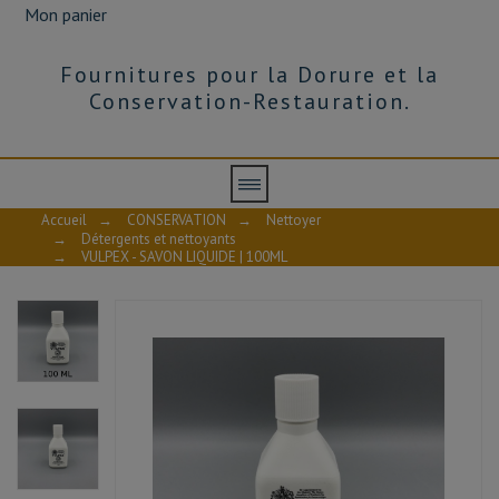
Mon panier
Fournitures pour la Dorure et la
Conservation-Restauration.
Accueil
→
CONSERVATION
→
Nettoyer
→
Détergents et nettoyants
→
VULPEX - SAVON LIQUIDE | 100ML