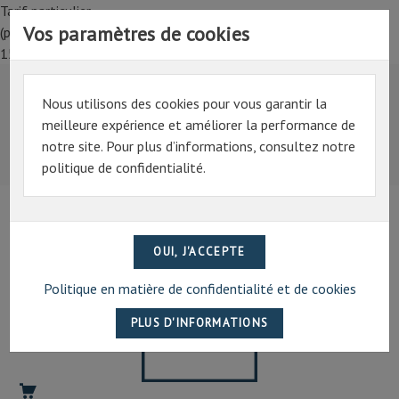
Tarif particulier,
Vos paramètres de cookies
(professionnel, connectez-vous pour bénéficier de la remise de
15%)
Nous utilisons des cookies pour vous garantir la
Tarif particulier,
meilleure expérience et améliorer la performance de
(professionnel, connectez-vous pour bénéficier de la
notre site. Pour plus d’informations, consultez notre
remise de 15%)
politique de confidentialité.
07 69 94 13 47
contact@artechpro.fr
Politique en matière de confidentialité et de cookies