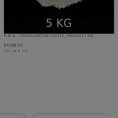
PLM AL / CONSOLIDATION VOUTES, FRESQUES | 5KG
84.38€ HT
Prix
101,26 € TTC