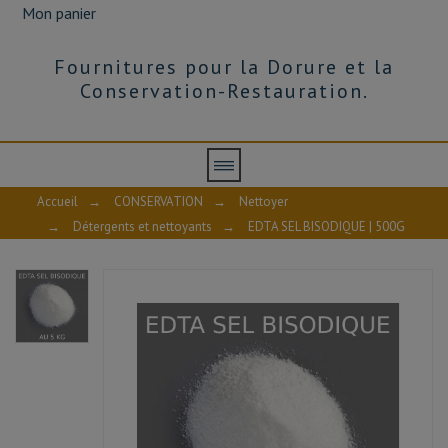
Mon panier
Fournitures pour la Dorure et la
Conservation-Restauration.
Accueil
→
CONSERVATION
→
Nettoyer
→
Détergents et nettoyants
→
EDTA SEL BISODIQUE | 500G