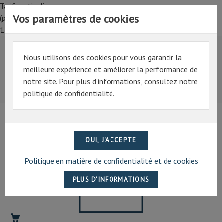
Tarif particulier,
Vos paramètres de cookies
(professionnel, connectez-vous pour bénéficier de la remise de
15%)
Nous utilisons des cookies pour vous garantir la
Tarif particulier,
meilleure expérience et améliorer la performance de
(professionnel, connectez-vous pour bénéficier de la
notre site. Pour plus d’informations, consultez notre
remise de 15%)
politique de confidentialité.
07 69 94 13 47
contact@artechpro.fr
Politique en matière de confidentialité et de cookies