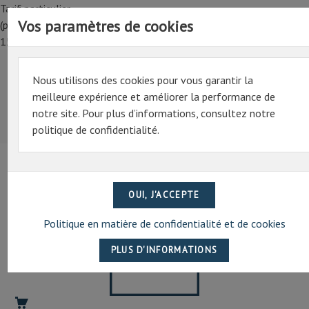
Tarif particulier,
Vos paramètres de cookies
(professionnel, connectez-vous pour bénéficier de la remise de
15%)
Nous utilisons des cookies pour vous garantir la
Tarif particulier,
meilleure expérience et améliorer la performance de
(professionnel, connectez-vous pour bénéficier de la
notre site. Pour plus d’informations, consultez notre
remise de 15%)
politique de confidentialité.
07 69 94 13 47
contact@artechpro.fr
Politique en matière de confidentialité et de cookies